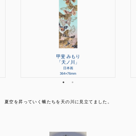
甲斐 みもり
「天ノ川」
日本画
364×76mm
夏空を昇っていく蛾たちを天の川に見立てました。