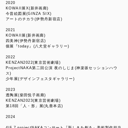
2020
KOWAII展X(新井画廊)
今昔絵図展(GINZA SIX)
アートのチカラ(伊勢丹新宿店)
2021
KOWAII展(新井画廊)
四美神(伊勢丹新宿店)
個展『today』(八犬堂ギャラリー)
2022
KENZAN2022(東京芸術劇場)
ProjectNAKA第二回公演 夜のしじま(神楽坂セッションハウ
ス)
少年展(デザインフェスタギャラリー)
2023
透陶展(柴田悦子画廊)
KENZAN2023(東京芸術劇場)
第18回「人・形」展(丸善本店)
2024
4/6,7 projectNAKAコンサート『新しきを創る』美術製作担当