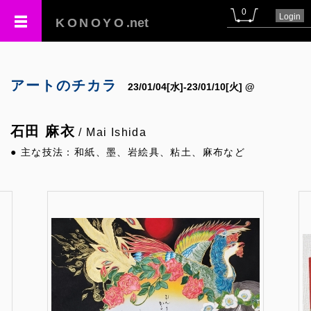
0
Login
KONOYO
.net
アートのチカラ
23/01/04[水]-23/01/10[火] @
石田 麻衣
/ Mai Ishida
● 主な技法：和紙、墨、岩絵具、粘土、麻布など