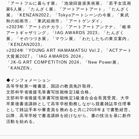
「アートフルに暮らす展」「池袋回遊派美術展」「若手女流画
家6人展」「たんざく展」「アートアートアート」「たんざく
展」「KENZAN2022」「Tokyoアートシーンの今展」「東武
秋の絵画市」「東武絵画市」「アートゲンダイ」
○2023年「アートのチカラ」「アートアートアンテナ」「岐阜
アートギャザリング」「IAG AWARDS 2023」「たんざく
展」「そのつづき展」「マウン展」「わたしたちの東京案内」
「KENZAN2023」
○2024年「YOUNG ART HAMAMATSU Vol.2」「ACTアート
大賞展2027」「IAG AWARDS 2024」
「JK-G ART COMPETITION 2024」「New Power展」
「KANZEN」
◆インフォメーション
高等学校第一種書道、国語の教員免許取得。
文部科学省後援毛筆書写技能検定1級合格。
文部科学省後援毛筆書写技能検定1級連合会会長賞受賞。大学
卒業後書道講師として高等学校勤務しながら競書雑誌常任理事
として雑誌手本や審査員を務めると共に2018年まで書塾経営。
以降、高等学校で書道講師を続けながら、書の技法を基に創作
活動を始める。