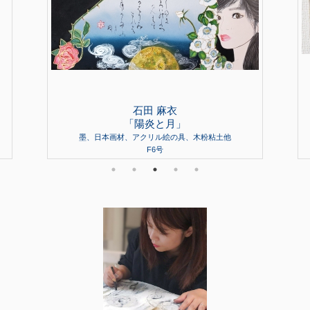
石田 麻衣
「陽炎と月」
墨、日本画材、アクリル絵の具、木粉粘土他
F6号