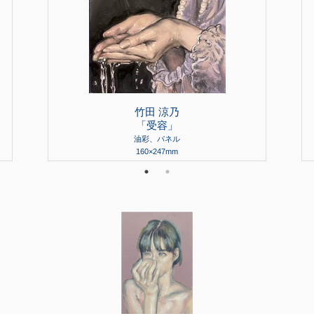
竹田 涼乃
「受容」
油彩、パネル
160×247mm