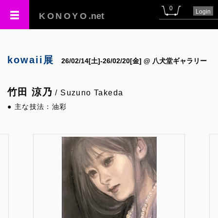
0
Login
KONOYO
.net
kowaii展
26/02/14[土]-26/02/20[金] @ 八犬堂ギャラリー
竹田 涼乃
/ Suzuno Takeda
● 主な技法：油彩