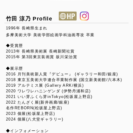
竹田 涼乃 Profile
1996年 長崎県生まれ
多摩美術大学 美術学部絵画学科油画専攻 卒業
◆受賞歴
2013年 長崎県美術展 長崎新聞社賞
2015年 第3回東京装画賞 坂川栄治賞
◆展示歴
2016 月刊美術新人賞『デビュー』 (ギャラリー和田/銀座)
2018 東京五美術大学連合卒業制作展 (国立新美術館/六本木)
2019 アルテミス展 (Gallery ARK/横浜)
2020 ワレワレハニンゲンダ (伊勢丹浦和店)
2021 いい芽ふくら芽inTokyo(松坂屋上野店)
2022 たんざく展(新井画廊/銀座)
名作REBORN(松坂屋上野店)
2023 個展(松坂屋上野店)
2024 個展(八犬堂ギャラリー)
◆インフォメーション