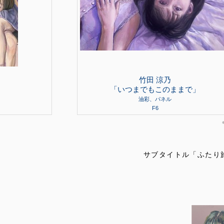
竹田 涼乃
「いつまでもこのままで」
油彩、パネル
F6
サブタイトル「ふたり