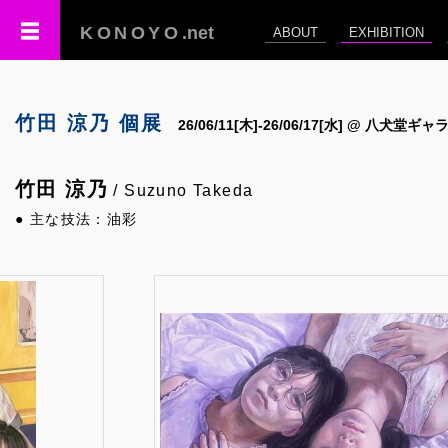
KONOYO
.net
ABOUT
EXHIBITION
竹田 涼乃 個展
26/06/11[木]-26/06/17[水] @ 八犬堂ギ
竹田 涼乃
/ Suzuno Takeda
● 主な技法：油彩