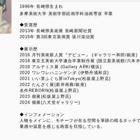
1996年 長崎県生まれ
多摩美術大学 美術学部絵画学科油画専攻 卒業
◆受賞歴
2013年 長崎県美術展 長崎新聞社賞
2015年 第3回東京装画賞 坂川栄治賞
◆展示歴
2016 月刊美術新人賞『デビュー』 (ギャラリー和田/銀座)
2018 東京五美術大学連合卒業制作展 (国立新美術館/六本木
2019 アルテミス展 (Gallery ARK/横浜)
2020 ワレワレハニンゲンダ (伊勢丹浦和店)
2021 いい芽ふくら芽inTokyo(松坂屋上野店)
2022 たんざく展(新井画廊/銀座)
名作REBORN(松坂屋上野店)
2023 個展(松坂屋上野店)
2024 個展(八犬堂ギャラリー)
◆インフォメーション
人物をメインに、モチーフが在る空間を筆跡の残るタッチ
量感や温度を感じる画面を目指している。