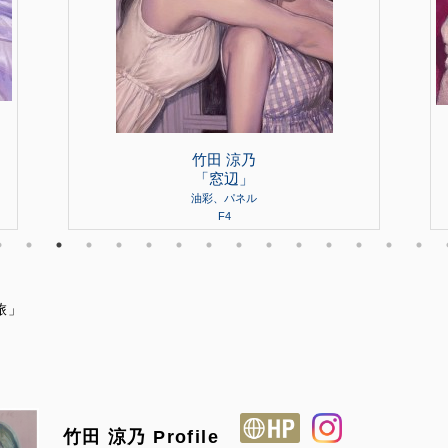
竹田 涼乃
「窓辺」
油彩、パネル
F4
旅」
竹田 涼乃 Profile