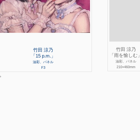
竹田 涼乃
竹田 涼乃
「雨を愉しむ
「15 p.m.」
油彩、パネル
油彩、パネル
210×460mm
F3