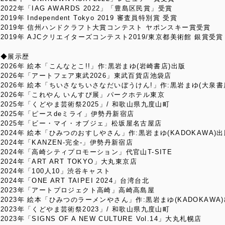
2022年「IAG AWARDS 2022」「豊島区民賞」受賞
2019年 Independent Tokyo 2019 審査員特別賞 受賞
2019年 信州ハンドクラフト大賞コンテスト ヤポンスキー賞受賞
2019年 AJCクリエイターズコンテスト2019/東京都美術館 銀賞受賞
◆展示歴
2026年 絵本「こんなとこ!!」作:黒岩まゆ(岩崎書店)出版
2026年「アートフェア東武2026」東武百貨店池袋店
2026年 絵本「ちいさなちいさなだいぼうけん!」作:黒岩まゆ(大泉書
2026年「これやん いんすぴ展」パークホテル東京
2025年「くどやま芸術祭2025」/ 和歌山県九度山町
2025年「ピースdeミライ」伊勢丹新宿店
2025年「ビー・マイ・オブジェ」松坂屋名古屋店
2024年 絵本「ひみつのおすしやさん」作:黒岩まゆ(KADOKAWA)
2024年「KANZEN-完全-」伊勢丹新宿店
2024年「高崎シティプロモーション」代官山T-SITE
2024年「ART ART TOKYO」大丸東京店
2024年「100人10」渋谷キャスト
2024年「ONE ART TAIPEI 2024」台湾台北
2023年「アートプロジェクト高崎」高崎高島屋
2023年 絵本「ひみつのラーメンやさん」作:黒岩まゆ(KADOKAWA
2023年「くどやま芸術祭2023」/ 和歌山県九度山町
2023年「SIGNS OF A NEW CULTURE Vol.14」大丸札幌店