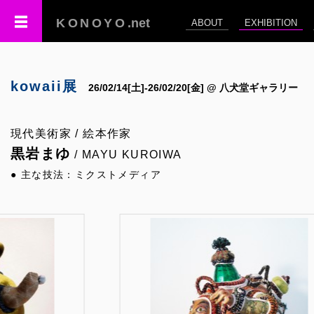
KONOYO
.net
ABOUT
EXHIBITION
kowaii展
26/02/14[土]-26/02/20[金] @ 八犬堂ギャラリー
現代美術家 / 絵本作家
黒岩まゆ
/ MAYU KUROIWA
● 主な技法：ミクストメディア