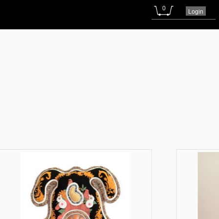
0
Login