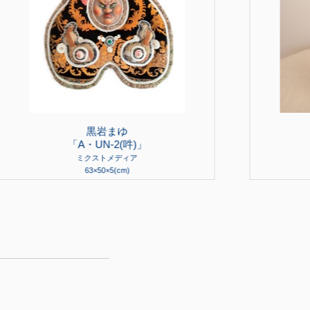
黒岩まゆ
「A・UN-2(吽)」
ミクストメディア
63×50×5(cm)