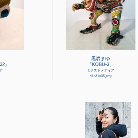
黒岩まゆ
2」
「KOBU-3」
ミクストメディア
41×31×35(cm)