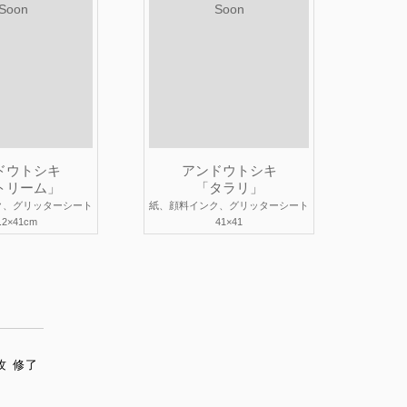
Soon
Soon
ドウトシキ
アンドウトシキ
トリーム」
「タラリ」
ク、グリッターシート
紙、顔料インク、グリッターシート
.2×41cm
41×41
攻 修了