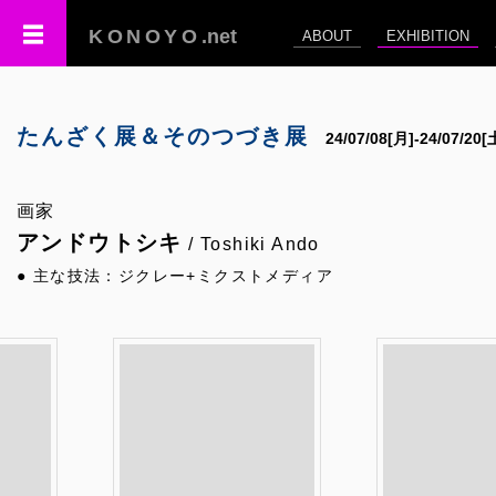
KONOYO
.net
ABOUT
EXHIBITION
たんざく展＆そのつづき展
24/07/08[月]-24/07/2
画家
アンドウトシキ
/ Toshiki Ando
● 主な技法：ジクレー+ミクストメディア