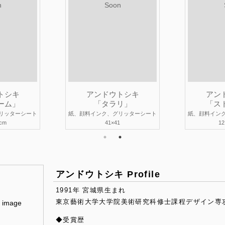
n
Soon
トシキ
アンドウトシキ
アン
ーム」
「タラリ」
「ス
リッターシート
紙、顔料インク、グリッターシート
紙、顔料イン
1cm
41×41
12
アンドウトシキ Profile
1991年 宮城県生まれ
東京藝術大学大学院美術研究科修士課程デザイン専
 image
◆受賞歴