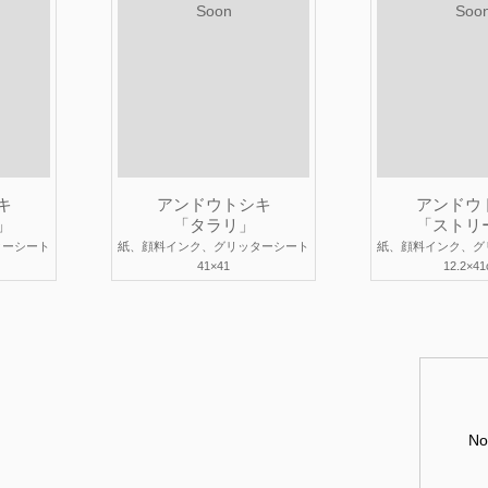
Soon
Soo
キ
アンドウトシキ
アンドウ
」
「タラリ」
「ストリ
ターシート
紙、顔料インク、グリッターシート
紙、顔料インク、グ
41×41
12.2×4
No