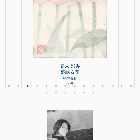
春木 彩香
「姫眠る花」
絹本着彩
F0号