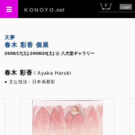
0
Login
KONOYO
.net
天夢
春木 彩香 個展
24/08/17[土]-24/08/24[土] @ 八犬堂ギャラリー
春木 彩香
/ Ayaka Haruki
● 主な技法：日本画着彩