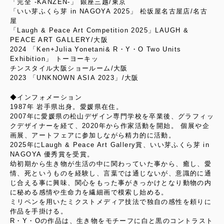
「完全 -KANZEN-」 銀座三越/東京
「いい芽ふくら芽 in NAGOYA 2025」 松坂屋名古屋店/名古
屋
「Laugh & Peace Art Competition 2025」LAUGH &
PEACE ART GALLERY/大阪
2024 「Ken+Julia Yonetani& R・Y・O Two Units
Exhibition」 トーヨーキッ
チンスタイル大阪ショールーム/大阪
2023 「UNKNOWN ASIA 2023」/大阪
◆インフォメーション
1987年 岩手県出身。愛媛県在住。
2007年に愛媛県の松山デザイン専門学校を卒業後、グラフィッ
クデザイナーを経て、2020年から作家活動を開始。 個展や企
画展、アートフェアに参加しながら精力的に活動。
2025年にLaugh & Peace Art Gallery賞、いい芽ふくら芽 in
NAGOYA 優秀賞を受賞。
幼初期から生き物が生活の中に関わっていた事から、癒し、愛
情、死というものを経験し、言葉では通じないが、意識的に通
じ合える事に興味、関心をもった事がきっかけとなり動物の内
に秘める感情や生命力を繊細画で模索し始める。
ミリペンを用いたミクストメディア技法で独自の感性を頼りに
作品を手掛ける。
R・Y・Oの作品は、生き物をモチーフに白と黒のコントラスト