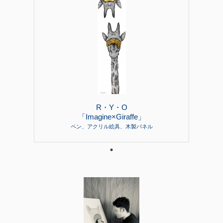
R・Y・O
「Imagine×Giraffe」
ペン、アクリル絵具、木製パネル