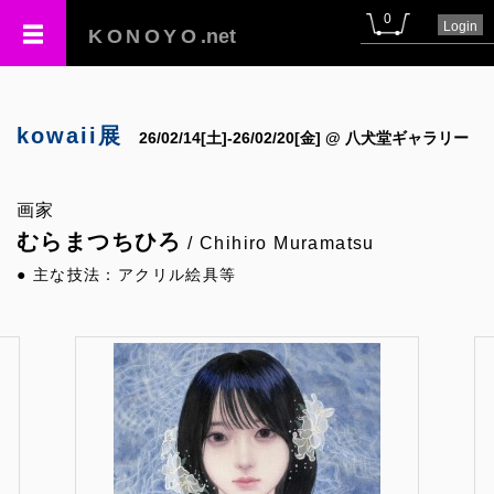
0
Login
KONOYO
.net
kowaii展
26/02/14[土]-26/02/20[金] @ 八犬堂ギャラリー
画家
むらまつちひろ
/ Chihiro Muramatsu
● 主な技法：アクリル絵具等