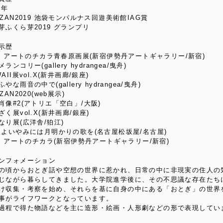
9年
NZAN2019 池袋モンパルナス回遊美術館IAG賞
芽ふくら芽2019 グランプリ
示歴
20 アートのチカラ青春原画展(新宿伊勢丹アートギャラリー/新宿)
ランコリー(gallery hydrangea/曳舟)
AII展vol.X(新井画廊/銀座)
やな雨音の中で(gallery hydrangea/曳舟)
ZAN2020(web展示)
肖像#2(アトリエ「空白」/大阪)
ざく展vol.X(新井画廊/銀座)
なり展(広洋舎/狛江)
 よいやみには月明かりの歌を(名古屋松坂屋/名古屋)
21 アートのチカラ(新宿伊勢丹アートギャラリー/新宿)
ンフォメーション
の頃からおとぎ話や空想の世界に惹かれ、日常の中に非現実の住人の
じながら暮らしてきました。大学院進学後に、その不思議な存在たち
け収集・考察を始め、それらを基に自身の中にある「おとぎ」の世界
事がライフワークとなっています。
過程で得た物語などを主に造形・絵画・人形劇などの形で表現してい