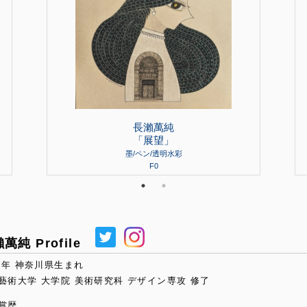
長瀨萬純
「展望」
墨/ペン/透明水彩
F0
萬純 Profile
91年 神奈川県生まれ
藝術大学 大学院 美術研究科 デザイン専攻 修了
賞歴