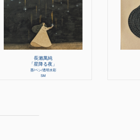
長瀨萬純
「星降る夜」
墨/ペン/透明水彩
SM