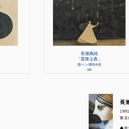
長瀨萬純
「星降る夜」
墨/ペン/透明水彩
SM
長瀨
19
東京
◆受