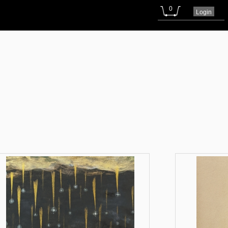
0
Login