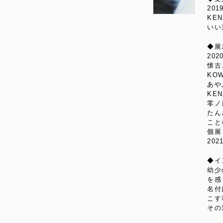
201
KE
いい
◆展
20
懐古メ
KOW
あやふ
KEN
零ノ
たん
こと
個展
20
◆イ
幼少
を感
名付
こす
その