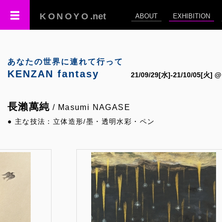
KONOYO
.net
ABOUT
EXHIBITION
あなたの世界に連れて行って
KENZAN fantasy
21/09/29[水]-21/10/05[火]
長瀨萬純
/ Masumi NAGASE
● 主な技法：立体造形/墨・透明水彩・ペン