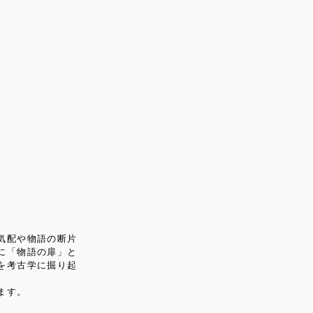
気配や物語の断片
に「物語の扉」と
を考古学に掘り起
ます。