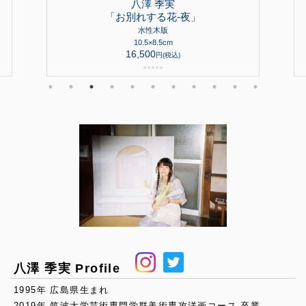
八澤 季実
「お別れする花-夜」
水性木版
10.5×8.5cm
16,500
円(税込)
●
●
●
●
●
八澤 季実 Profile
1995年 広島県生まれ
2019年 筑波大学芸術専門学群美術専攻洋画コース 卒業