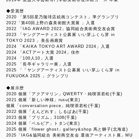
◆受賞歴
2020 「第5回星乃珈琲店絵画コンテスト」準グランプリ
2022「第40回上野の森美術館大賞展 」入選
2022 「IAG AWARD 2022」協同組合美術商交友会賞
2023 「ヤングアーティスト公募展 いい芽ふくら芽 in
TOKYO 2023 」美岳画廊賞
2024 「KAIKA TOKYO ART AWARD 2024」入選
2024 「ACTアート大賞 2024」佳作
2024 「100人10」入選
2025 「長亭ギャラリー展」入選
2025 「「ヤングアーティスト公募展 いい芽ふくら芽 in
FUKUOKA 2025 」グランプリ
◆展示歴
2020 個展「アクアマリン」QWERTY・純喫茶若松(千葉)
2021 個展「新しい神様」rusu(東京)
個展「conversation piece」純喫茶若松(千葉)
2022 個展「えんどれす」しるばあ(千葉)
2023 個展「プリズム」3108(千葉)
2024 個展「ベルピア」トタン(東京)
2025 個展「flower ghost」gallery&shop 馬と獅子(北海道)
2025「IAG&協同組合 美術商交友会 選抜アーティスト展」MU