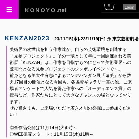
0
Login
KONOYO
.net
KENZAN2023
23/11/15[水]-23/11/19[日] @ 東京芸術劇場
美術界の次世代を担う作家達が、自らの芸術環境を創造する
「見参プロジェクト」。その一環として年に一回開催される美
術展「KENZAN」は、作家を目指すものにとって美術業界への
登竜門となる見参プロジェクトのシンボルイベントです。
前身となる美大生有志によるアンデパンダン展「遊美」から数
え17回目の開催となる今回も、各協賛ギャラリー賞の他、ご来
場者アンケートで人気を得た作家への「オーディエンス賞」の
授与など、作家たちにとって大きなチャンスの場となっており
ます。
ぜひ皆さまも、ご来場いただき若き才能の発掘にご参加くださ
い！
◎全作品公開は11月14日(火)0時～
◎WEB販売スタート：11月15日(水)11時～