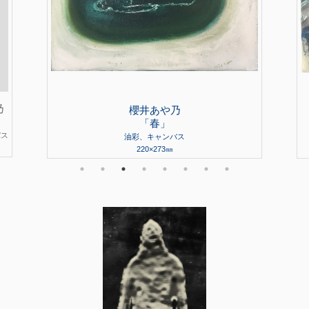
乃
櫻井あや乃
「春」
バス
油彩、キャンバス
220×273㎜