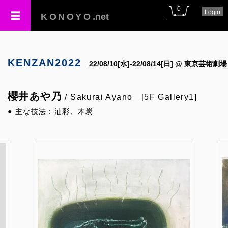
0
Login
KONOYO
.net
KENZAN2022
22/08/10[水]-22/08/14[日] @ 東京芸術劇場
櫻井あや乃
/ Sakurai Ayano [5F Gallery1]
● 主な技法：油彩、木炭