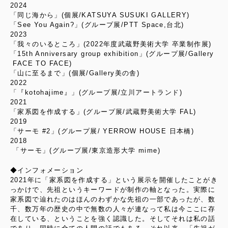
2024
「同じ海から」(個展/KATSUYA SUSUKI GALLERY)
「See You Again?」(グループ展/PTT Space,台北)
2023
「我々のいるところ」(2022年度武蔵野美術大学 卒業制作展)
「15th Anniversary group exhibition」(グループ展/Gallery
FACE TO FACE)
「山に至るまで」(個展/Gallery美の舎)
2022
「『kotohajime』」(グループ展/立川アートランド)
2021
「家系図を作成する」(グループ展/武蔵野美術大学 FAL)
2019
「サーモ #2」(グループ展/ YERROW HOUSE 日本橋)
2018
「サーモ」(グループ展/東京造形大学 mime)
◆インフォメーション
2021年に「家系図を作成する」という展示を開催したことがき
っかけで、先祖というキーワードが制作の軸となった。実際に
家系図で辿れたのはほんのわずかな先祖の一部であったが、数
千、数万年の歴史の中で無数の人々が連なって私は今ここに存
在している、ということを強く認識した。そしてそれは私の話