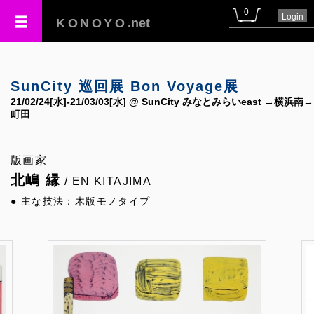
0
Login
KONOYO
.net
SunCity 巡回展 Bon Voyage展
21/02/24[水]-21/03/03[水] @ SunCity みなとみらいeast →横浜南→
町田
版画家
北嶋 縁
/ EN KITAJIMA
● 主な技法：木版モノタイプ