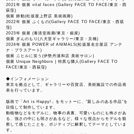
2021年 個展 vital faces (Gallery FACE TO FACE/東京・西
荻窪)
個展 静動(松坂屋上野店 美術画廊)
2022年 個展 ふくもの(Gallery FACE TO FACE/東京・西荻
窪)
2023年 個展 (養清堂画廊/東京・銀座)
個展 ぎんのもり(八犬堂ギャラリー/東京・京橋)
2024年 個展 POWER of ANIMALS(松坂屋名古屋店 アンテ
ナ・プラスアート)
個展 ニヒルに笑う(伊勢丹浦和店 美術サロン)
個展 Unique Neighbors | 特異な隣人(Gallery FACE TO
FACE/東京・西荻窪)
◆インフォメーション
東京を拠点として、ギャラリーや百貨店、美術施設での作品発
表を行っています。
版画で「Art is Happy!」をモットーに、”親しみのある作品”を
目指して制作しています。
動植物などをモデルに、物事の表裏、可愛いものにも怖さがあ
る、強さの中にも弱さがあるなど。様々な視点からモデルを観
察して感じたことを、ポジティブに解釈してテーマとしていま
す。