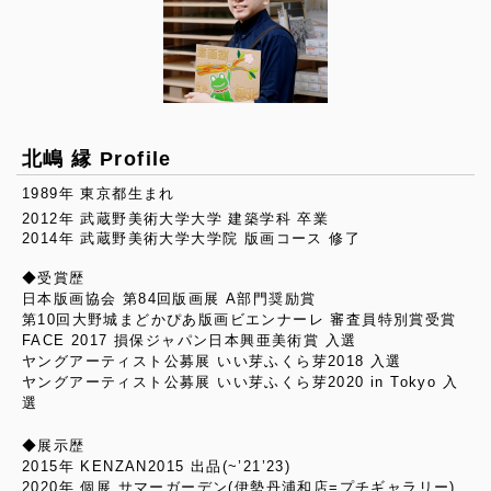
北嶋 縁 Profile
1989年 東京都生まれ
2012年 武蔵野美術大学大学 建築学科 卒業
2014年 武蔵野美術大学大学院 版画コース 修了
◆受賞歴
日本版画協会 第84回版画展 A部門奨励賞
第10回大野城まどかぴあ版画ビエンナーレ 審査員特別賞受賞
FACE 2017 損保ジャパン日本興亜美術賞 入選
ヤングアーティスト公募展 いい芽ふくら芽2018 入選
ヤングアーティスト公募展 いい芽ふくら芽2020 in Tokyo 入
選
◆展示歴
2015年 KENZAN2015 出品(~’21’23)
2020年 個展 サマーガーデン(伊勢丹浦和店=プチギャラリー)