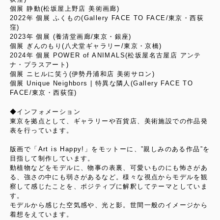
個展 静動(松坂屋上野店 美術画廊)
2022年 個展 ふくもの(Gallery FACE TO FACE/東京・西荻
窪)
2023年 個展 (養清堂画廊/東京・銀座)
個展 ぎんのもり(八犬堂ギャラリー/東京・京橋)
2024年 個展 POWER of ANIMALS(松坂屋名古屋店 アンテ
ナ・プラスアート)
個展 ニヒルに笑う(伊勢丹浦和店 美術サロン)
個展 Unique Neighbors | 特異な隣人(Gallery FACE TO
FACE/東京・西荻窪)
◆インフォメーション
東京を拠点として、ギャラリーや百貨店、美術施設での作品発
表を行っています。
版画で「Art is Happy!」をモットーに、”親しみのある作品”を
目指して制作しています。
動植物などをモデルに、物事の表裏、可愛いものにも怖さがあ
る、強さの中にも弱さがあるなど。様々な視点からモデルを観
察して感じたことを、ポジティブに解釈してテーマとしていま
す。
モデルから感じた空気感や、光と影。世間一般のイメージから
着想をえています。