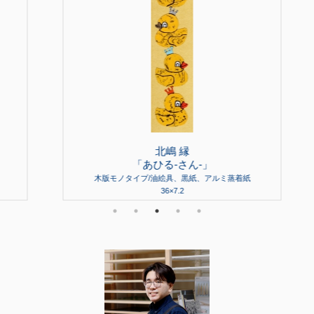
北嶋 縁
「あひる-さん-」
木版モノタイプ/油絵具、黒紙、アルミ蒸着紙
36×7.2