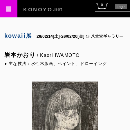
0
Login
KONOYO
.net
kowaii展
26/02/14[土]-26/02/20[金] @ 八犬堂ギャラリー
岩本かおり
/ Kaori IWAMOTO
● 主な技法：水性木版画、ペイント、ドローイング