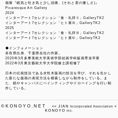
個展『眠気と吐き気と少し頭痛、(それと君の優しさ)』
Picaresque Art Gallery
2024
インターアート7セレクション「食・礼拝Ⅱ」GalleryTK2
インターアート7セレクション「ヒト展Ⅲ」GalleryTK2
2025
インターアート7セレクション「食・礼拝Ⅲ」GalleryTK2
インターアート7セレクション「ヒト展Ⅳ」GalleryTK2
◆インフォメーション
奈良県出身、千葉県在住の作家。
2020年3月多摩美術大学美術学部絵画学科版画専攻卒業
2022年3月東京藝術大学大学院修士課程修了
日本の伝統技法である水性木版画の技法を学び、それを生かし
た新たな版画の表現方法を模索しながら制作をしている。ま
た、紙やキャンバスにペインティングやドローイングを行い制
作している。
©KONOYO.NET
<<
JIAN
×
Incorporated Association
KONOYO
inc.