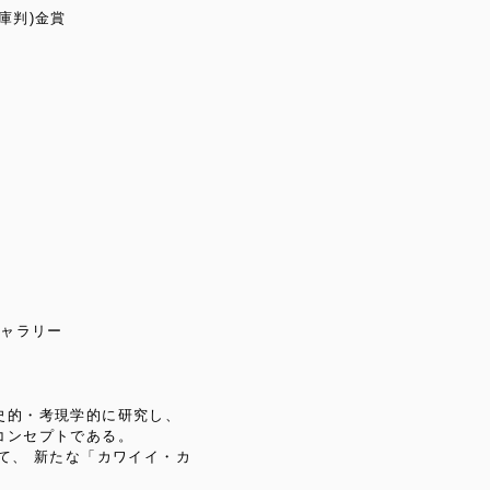
庫判)金賞
でるギャラリー
史的・考現学的に研究し、
コンセプトである。
て、 新たな「カワイイ・カ