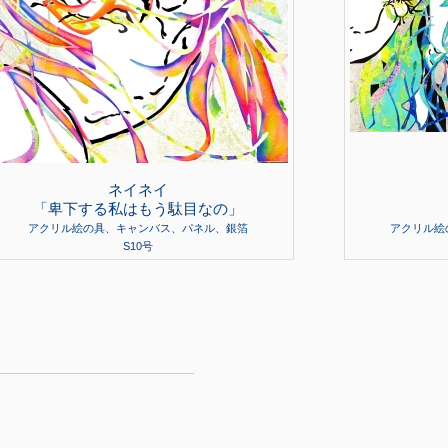
ネイネイ
「卑下する私はもう駄目なの」
アクリル絵の具、キャンバス、パネル、銀箔
アクリル絵
S10号