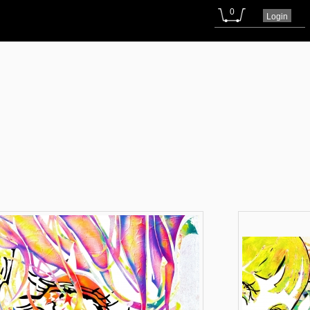
0
Login