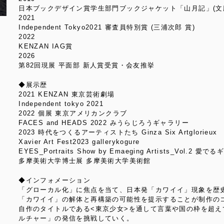
日本ブックデザイン賞学生部門ブックジャケット「山月記」(文
2021
Independent Tokyo2021 審査員特別賞 (三浦次郎 賞)
2022
KENZAN IAG賞
2026
第82回現展 平面部 新人賞受賞・会友推挙
◆展示歴
2021 KENZAN 東京芸術劇場
Independent tokyo 2021
2022 個展 東京アメリカンクラブ
FACES and HEADS 2022 みうらじろうギャラリー
2023 時代をつくるアーティストたち Ginza Six Artglorieux
Xavier Art Fest2023 gallerykogure
EYES_Portraits Show by Emaeging Artists_Vol.2 愛
多摩美術大学博士展 多摩美術大学美術館
◆インフォメーション
「グローカル化」に焦点を当て、日本発「カワイイ」現象を歴
「カワイイ」の解体と再構築の可能性を提示することが制作の
自作のタイトルである<東京少女>を通して言葉や国の枠を超え
ルチャー」の発信を挑戦していく。