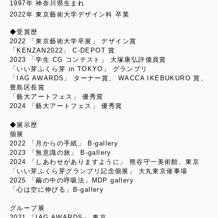
1997年 神奈川県生まれ
2022年 東京藝術大学デザイン科 卒業
◆受賞歴
2022 「東京藝術大学卒展」 デザイン賞
「KENZAN2022」 C-DEPOT 賞
2023 「学生 CG コンテスト」 大塚康弘評価員賞
「いい芽ふくら芽 in TOKYO」 グランプリ
「IAG AWARDS」 ターナー賞、 WACCA IKEBUKURO 賞、
豊島区長賞
「藝大アートフェス」 優秀賞
2024 「藝大アートフェス」 優秀賞
◆展示歴
個展
2022 「月からの手紙」 B-gallery
2023 「無意識の旅」 B-gallery
2024 「しあわせがありますように」 熊谷守一美術館、東京
「いい芽ふくら芽グランプリ記念個展」 大丸東京催事場
2025 「繭の中の呼吸法」MDP gallery
「心は空に伸びる」B-gallery
グループ展
2021 「IAG AWARDS」 東京