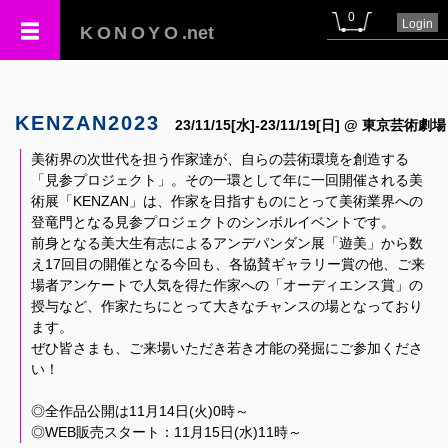
0
Login
KONOYO
.net
KENZAN2023
23/11/15[水]-23/11/19[日] @ 東京芸術劇場
美術界の次世代を担う作家達が、自らの芸術環境を創造する
「見参プロジェクト」。その一環として年に一回開催される美
術展「KENZAN」は、作家を目指すものにとって美術業界への
登竜門となる見参プロジェクトのシンボルイベントです。
前身となる美大生有志によるアンデパンダン展「遊美」から数
え17回目の開催となる今回も、各協賛ギャラリー賞の他、ご来
場者アンケートで人気を得た作家への「オーディエンス賞」の
授与など、作家たちにとって大きなチャンスの場となっており
ます。
ぜひ皆さまも、ご来場いただき若き才能の発掘にご参加くださ
い！
◎全作品公開は11月14日(火)0時～
◎WEB販売スタート：11月15日(水)11時～