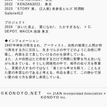
2022 「KENZAN2022」 東京
2023 「STORY 展」 (2人展) 表参道ヒルズ 同潤館
Galerie412
プロジェクト
2024 「歩いた道よ、 愛になれ!」 たかすぎるな。 × C-
DEPOT, WACCA 池袋 東京
◆インフォメーション
1997年神奈川県生まれ。アーティスト。自然の循環と人間が持
つ再生する力に注目し、生きづらさの中でどのように自然に呼
吸し、内面を立て直していけるのかを探求している。
また、人や自然はただ存在するだけで周囲に影響を与え合いな
がら生きている。そうした関係性の中で、相手の在り方を尊重
し、直接介入するのではなく「遠くから幸せを願う」こともま
た愛の本質なのであると考える。作品を通じて、この静かで深
い愛の在り方を探求し表現している。
©KONOYO.NET
<<
JIAN
×
Incorporated Association
KONOYO
inc.