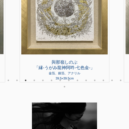
與那嶺しのぶ
「縁-うがみ龍神阿吽-七色金-」
金箔、銀箔、アクリル
39.5×39.5cm