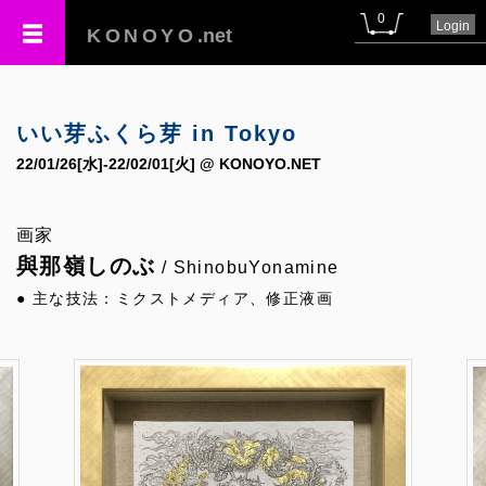
0
Login
KONOYO
.net
いい芽ふくら芽 in Tokyo
22/01/26[水]-22/02/01[火] @ KONOYO.NET
画家
與那嶺しのぶ
/ ShinobuYonamine
● 主な技法：ミクストメディア、修正液画