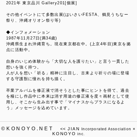
2021年 東京品川 Gallery201[個展]
その他イベントにて多数出展(はいさいFESTA、鶴見うちなー
祭り、沖縄オリオン祭り等)
◆インフォメーション
1987年11月27日(満34歳)
沖縄県生まれ沖縄育ち。現在東京都在中。(上京4年目)東京を拠
点に活動中。
自身のいじめ体験から「大切な人を護りたい」と言う一貫した
想いを強く持つ。
人が人を想い「祈る」精神に注目し、古来より祈りの場に登場
する守護獣に憧れを持ち描く。
卒業アルバムを修正液で消そうとした事にヒントを得て、過去
を糧にし作品中に本来は消す用途の修正液を度々画材として使
用し、そこから生み出す事で「マイナスからプラスになるよ
う」メッセージを込めています。
©KONOYO.NET
<<
JIAN
×
Incorporated Association
KONOYO
inc.