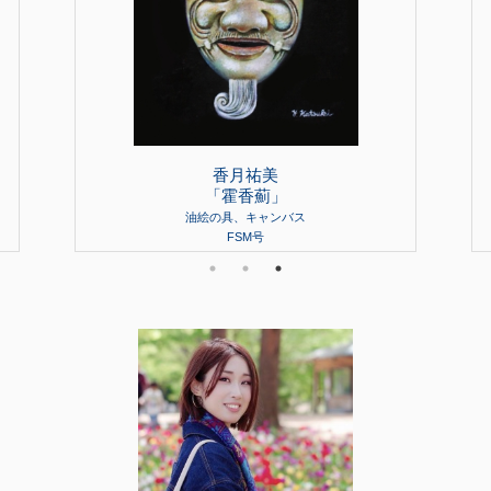
香月祐美
「霍香薊」
油絵の具、キャンバス
FSM号