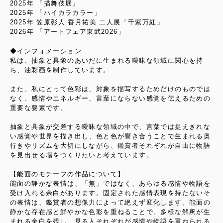
2025年 「描舞伎展」
2025年 「ハイカラカラー」
2025年 笠原彰人 香月祐美 二人展「千紫万紅」
2026年 「アートフェア東武2026」
◆インフォメーション
私は、抽象と具象のあいだに生まれる曖昧な領域に関心を持
ち、油彩画を制作しています。
また、私にとって色彩は、対象を描写するためだけのものでは
なく、感情やエネルギー、言葉にならない感覚を伝えるための
重要な要素です。
抽象と具象が交差する曖昧な領域の中で、言葉では捉えきれな
い感覚や世界を描き出し、色と色が響き合うことで生まれる奥
行きやリズムを大切にしながら、鑑賞者それぞれが自由に物語
を見出せる場をつくりたいと考えています。
【能面のモチーフの作品について】
能面の静かな表情は、「無」ではなく、あらゆる感情や物語を
受け入れる余白があります。固定された感情表現を持たないそ
の表情は、鑑賞者の想像力によって絶えず変化します。能面の
静かな存在感と鮮やかな色彩を重ねることで、多様な解釈が生
まれる余白を残し、見る人それぞれが感情や物語を重ねられる