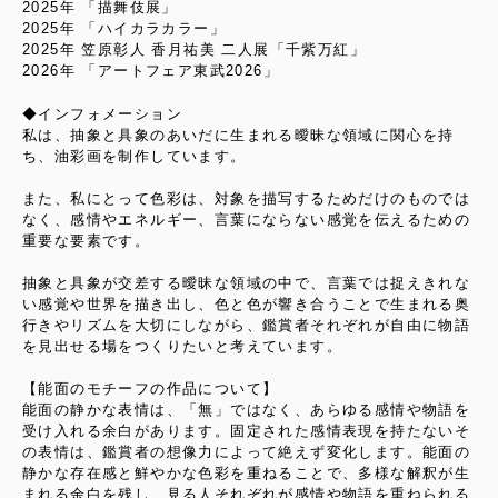
2025年 「描舞伎展」
2025年 「ハイカラカラー」
2025年 笠原彰人 香月祐美 二人展「千紫万紅」
2026年 「アートフェア東武2026」
◆インフォメーション
私は、抽象と具象のあいだに生まれる曖昧な領域に関心を持
ち、油彩画を制作しています。
また、私にとって色彩は、対象を描写するためだけのものでは
なく、感情やエネルギー、言葉にならない感覚を伝えるための
重要な要素です。
抽象と具象が交差する曖昧な領域の中で、言葉では捉えきれな
い感覚や世界を描き出し、色と色が響き合うことで生まれる奥
行きやリズムを大切にしながら、鑑賞者それぞれが自由に物語
を見出せる場をつくりたいと考えています。
【能面のモチーフの作品について】
能面の静かな表情は、「無」ではなく、あらゆる感情や物語を
受け入れる余白があります。固定された感情表現を持たないそ
の表情は、鑑賞者の想像力によって絶えず変化します。能面の
静かな存在感と鮮やかな色彩を重ねることで、多様な解釈が生
まれる余白を残し、見る人それぞれが感情や物語を重ねられる