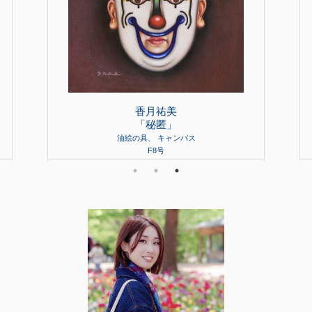
香月祐美
「秘匿」
油絵の具、 キャンバス
F8号