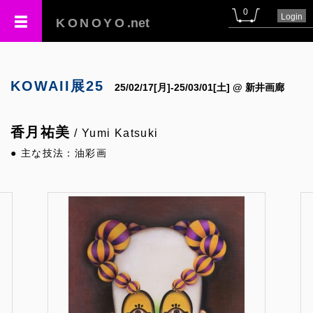
0
Login
KONOYO
.net
KOWAII展25
25/02/17[月]-25/03/01[土] @ 新井画廊
香月祐美
/ Yumi Katsuki
● 主な技法：油彩画