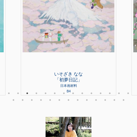
いそざき なな
「初夢日記」
日本画材料
B4