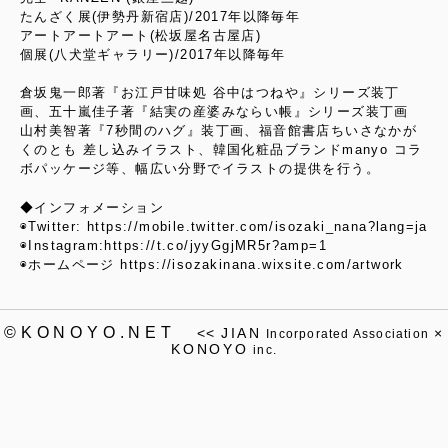
たんざく展(伊勢丹新宿店)/2017年以降毎年
アートアートアート(松坂屋名古屋店)
個展(八犬堂ギャラリー)/2017年以降毎年
倉坂鬼一郎著『お江戸甘味処 谷中はつねや』シリーズ装丁
画、五十嵐佳子著『結実の産婆みならい帳』シリーズ装丁画
山村美智著『7秒間のハグ』装丁画、福音館書店ちいさなかが
くのとも 差し込みイラスト、韓国化粧品ブランドmanyo コラ
ボパッケージ等、幅広い分野でイラストの提供を行う。
◆インフォメーション
◉Twitter: https://mobile.twitter.com/isozaki_nana?lang=ja
◉Instagram:https://t.co/jyyGgjMR5r?amp=1
◉ホームページ https://isozakinana.wixsite.com/artwork
©KONOYO.NET
<<
JIAN
×
Incorporated Association
KONOYO
inc.