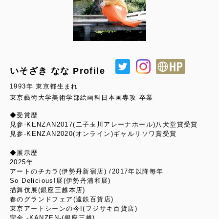
いそざき なな Profile
1993年 東京都生まれ
東京藝術大学美術学部絵画科日本画専攻 卒業
◆受賞歴
見参-KENZAN2017(二子玉川アレーナホール)八犬堂賞受賞
見参-KENZAN2020(オンライン)ギャルリソワ賞受賞
◆展示歴
2025年
アートのチカラ(伊勢丹新宿店) /2017年以降毎年
So Delicious!展(伊勢丹浦和展)
描舞伎展(銀座三越本店)
春のグランドフェア(遠鉄百貨店)
東京アートシーンの今!(フジサキ百貨店)
完全 -KANZEN-(銀座三越)