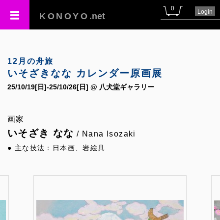
0
Login
KONOYO
.net
12月の舟旅
いそざきなな カレンダー原画展
25/10/19[日]-25/10/26[日] @ 八犬堂ギャラリー
画家
いそざき なな
/ Nana Isozaki
● 主な技法：日本画、岩絵具