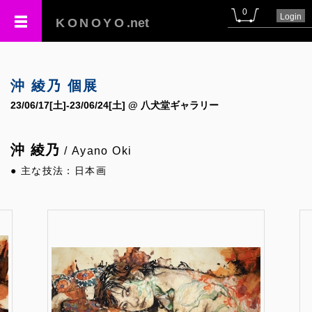
0
Login
KONOYO
.net
沖 綾乃 個展
23/06/17[土]-23/06/24[土] @ 八犬堂ギャラリー
沖 綾乃
/ Ayano Oki
● 主な技法：日本画