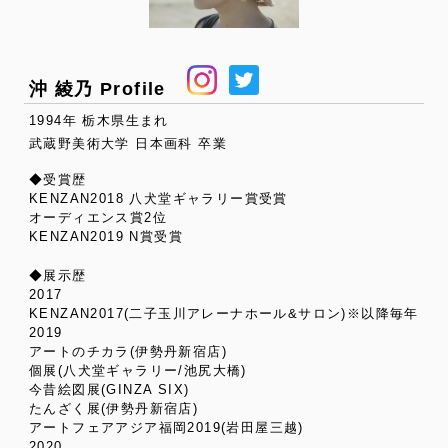
沖 綾乃 Profile
1994年 栃木県生まれ
武蔵野美術大学 日本画科 卒業
◆受賞歴
KENZAN2018 八犬堂ギャラリー賞受賞
オーディエンス賞2位
KENZAN2019 N賞受賞
◆展示歴
2017
KENZAN2017(二子玉川アレーナホール&サロン)※以降毎年
2019
アートのチカラ(伊勢丹新宿店)
個展(八犬堂ギャラリー/池尻大橋)
今昔絵図展(GINZA SIX)
たんざく展(伊勢丹新宿店)
アートフェアアジア福岡2019(岩田屋三越)
2020