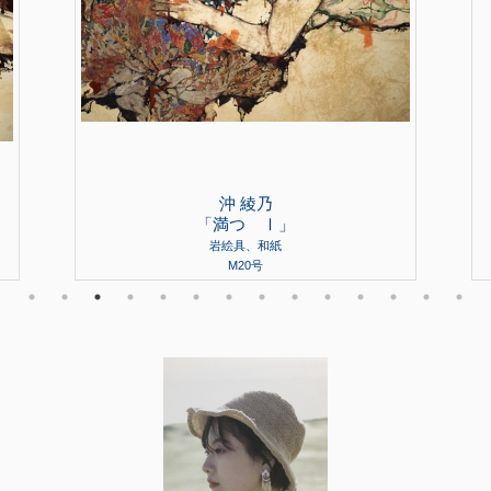
沖 綾乃
「満つ Ⅰ」
岩絵具、和紙
M20号