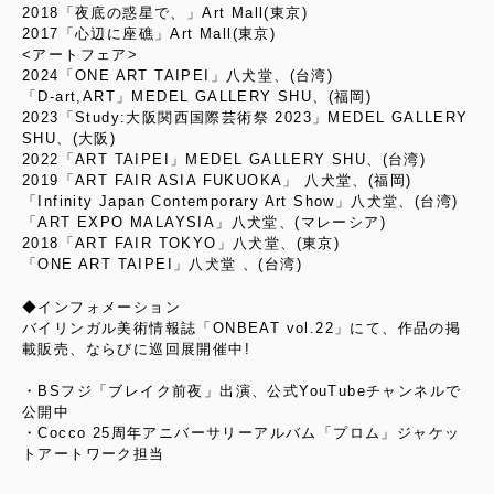
2018「夜底の惑星で、」Art Mall(東京)
2017「心辺に座礁」Art Mall(東京)
<アートフェア>
2024「ONE ART TAIPEI」八犬堂、(台湾)
「D-art,ART」MEDEL GALLERY SHU、(福岡)
2023「Study:大阪関西国際芸術祭 2023」MEDEL GALLERY
SHU、(大阪)
2022「ART TAIPEI」MEDEL GALLERY SHU、(台湾)
2019「ART FAIR ASIA FUKUOKA」 八犬堂、(福岡)
「Infinity Japan Contemporary Art Show」八犬堂、(台湾)
「ART EXPO MALAYSIA」八犬堂、(マレーシア)
2018「ART FAIR TOKYO」八犬堂、(東京)
「ONE ART TAIPEI」八犬堂 、(台湾)
◆インフォメーション
バイリンガル美術情報誌「ONBEAT vol.22」にて、作品の掲
載販売、ならびに巡回展開催中!
・BSフジ「ブレイク前夜」出演、公式YouTubeチャンネルで
公開中
・Cocco 25周年アニバーサリーアルバム「プロム」ジャケッ
トアートワーク担当