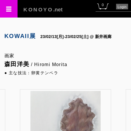
0
Login
KONOYO
.net
KOWAII展
23/02/13[月]-23/02/25[土] @ 新井画廊
画家
森田洋美
/ Hiromi Morita
● 主な技法：卵黄テンペラ