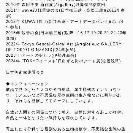
2010年 森田洋美 新作展(77gallery)以降個展複数回
2011年 wave2011華波の会(日本橋三越・高松三越)(2012年参
加)
2012年 KOWAII展Ⅱ(新井画廊・アートデータバンク)(23.24
年参加)
2015年 波音の会(日本橋三越)(以降～16.17.19.20.21.22.23年
参加)
2022年 Tokyo Gendai-Geidai Art (Artglorieux GALLERY
OF TOKYO GINZASIX)(24年参加)
2023年 アートのチカラ(伊勢丹新宿)
2024年 “TOKYOイースト”日出ずる街のアート展(松屋浅草)
日本美術家連盟会員
◆インフォメーション
散歩で見つけたキノコや冬虫夏草、腐生植物のギンリョウソ
ウ、ミノムシなど不思議な形や生態の生き物などに興味があ
り、それらを観察してモチーフにしています。
自然と人間との関係について考え、自然に対するあこがれや、
自然と一体となりたい気持ちを表現しています。
寄生したり分解する役割のある生物植物や、不思議な生態の生