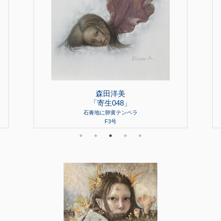
森田洋美
「寄生048」
石膏地に卵黄テンペラ
F3号