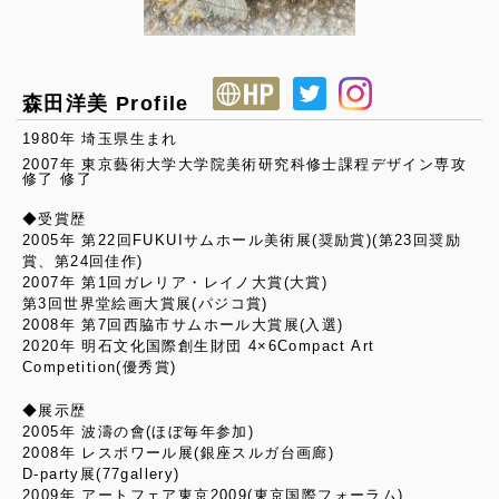
森田洋美 Profile
1980年 埼玉県生まれ
2007年 東京藝術大学大学院美術研究科修士課程デザイン専攻
修了 修了
◆受賞歴
2005年 第22回FUKUIサムホール美術展(奨励賞)(第23回奨励
賞、第24回佳作)
2007年 第1回ガレリア・レイノ大賞(大賞)
第3回世界堂絵画大賞展(パジコ賞)
2008年 第7回西脇市サムホール大賞展(入選)
2020年 明石文化国際創生財団 4×6Compact Art
Competition(優秀賞)
◆展示歴
2005年 波濤の會(ほぼ毎年参加)
2008年 レスポワール展(銀座スルガ台画廊)
D-party展(77gallery)
2009年 アートフェア東京2009(東京国際フォーラム)