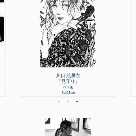
川口 絵里衣
「見守り」
ペン画
41×25cm