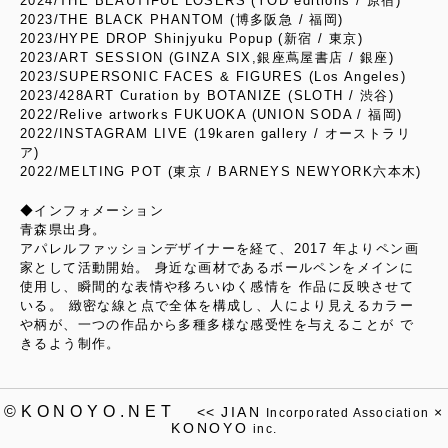
2024/THE BEAUTIFUL LOSERS (YOD editions / 原宿)
2023/THE BLACK PHANTOM (博多阪急 / 福岡)
2023/HYPE DROP Shinjyuku Popup (新宿 / 東京)
2023/ART SESSION (GINZA SIX,銀座蔦屋書店 / 銀座)
2023/SUPERSONIC FACES & FIGURES (Los Angeles)
2023/428ART Curation by BOTANIZE (SLOTH / 渋谷)
2022/Relive artworks FUKUOKA (UNION SODA / 福岡)
2022/INSTAGRAM LIVE (19karen gallery / オーストラリ
ア)
2022/MELTING POT (東京 / BARNEYS NEWYORK六本木)
◆インフォメーション
青森県出身。
アパレルファッションデザイナーを経て、2017 年よりペン画
家として活動開始。 身近な画材であるボールペンをメインに
使用し、瞬間的な表情や移ろいゆく感情を 作品に反映させて
いる。 緻密な線と点で全体を構成し、人により見えるカラー
や柄が、一つの作品から多種多様な感受性を与えることが で
きるよう制作。
©KONOYO.NET
<<
JIAN
×
Incorporated Association
KONOYO
inc.