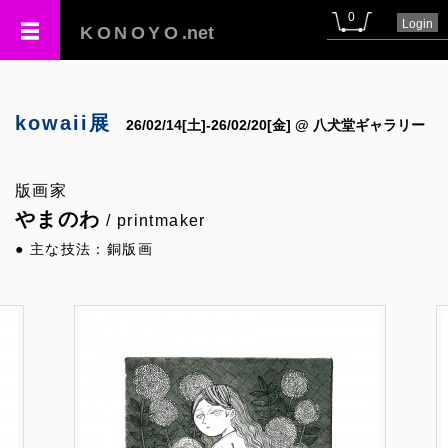
0
Login
KONOYO
.net
kowaii展
26/02/14[土]-26/02/20[金] @ 八犬堂ギャラリー
版画家
やまのわ
/ printmaker
● 主な技法：銅版画