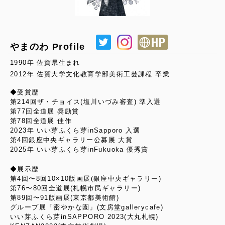
やまのわ Profile
1990年 佐賀県生まれ
2012年 佐賀大学文化教育学部美術工芸課程 卒業
◆受賞歴
第214回ザ・チョイス(塩川いづみ審査) 準入選
第77回全道展 奨励賞
第78回全道展 佳作
2023年 いい芽ふくら芽inSapporo 入選
第4回銀座中央ギャラリー公募展 大賞
2025年 いい芽ふくら芽inFukuoka 優秀賞
◆展示歴
第4回〜8回10×10版画展(銀座中央ギャラリー)
第76〜80回全道展(札幌市民ギャラリー)
第89回〜91版画展(東京都美術館)
グループ展「密やかな園」(文房堂gallerycafe)
いい芽ふくら芽inSAPPORO 2023(大丸札幌)