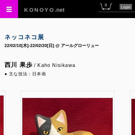
0
Login
KONOYO
.net
ネッコネコ展
22/02/10[木]-22/02/20[日] @ アールグローリュー
西川 果歩
/ Kaho Nisikawa
● 主な技法：日本画