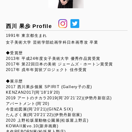
西川 果歩 Profile
1991年 東京都生まれ
女子美術大学 芸術学部絵画学科日本画専攻 卒業
◆受賞歴
2013年 平成24年度女子美術大学 優秀作品賞受賞
2017年 第22回日本の美術 ジェームズ・ホートン賞受賞
2017年 戌年年賀状プロジェクト 佳作受賞
◆展示歴
2017 西川果歩個展 SPIRIT (Gallery子の星)
KENZAN2017(同’18’19’20)
2019 アートのチカラ2019(同’20’21’22)(伊勢丹新宿店)
アパートメント(同’20)
今昔絵図展(同’20’21)(GINZA SIX)
たんざく展(同’20’21’22)(伊勢丹新宿展)
2020 上野松坂屋動物公園展(松坂屋上野店)
KOWAII展vo.10(新井画廊)
名作REBORN展(松坂屋上野店)