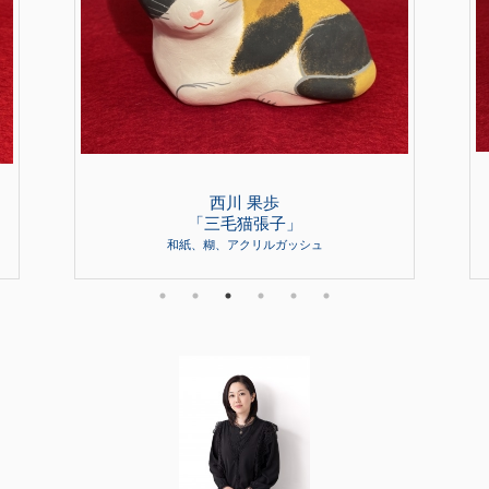
西川 果歩
「三毛猫張子」
和紙、糊、アクリルガッシュ