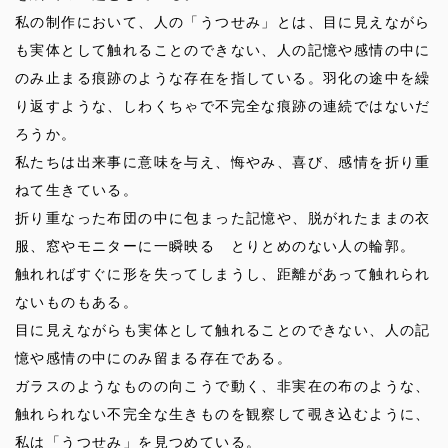
私の制作において、人の「うつせみ」とは、目に見えながら
も実体として触れることのできない、人の記憶や感情の中に
のみ止まる痕跡のような存在を指している。羽化の途中を繰
り返すような、しわくちゃで不完全な痕跡の連続ではないだ
ろうか。
私たちは出来事に意味を与え、悔やみ、喜び、感情を折り重
ねて生きている。
折り重なった布団の中に包まった記憶や、脱がれたままの衣
服、窓やモニターに一瞬映る とりとめのない人の輪郭。
触れればすぐに形を失ってしまうし、距離があって触れられ
ないものもある。
目に見えながらも実体として触れることのできない、人の記
憶や感情の中にのみ留まる存在である。
ガラスのようなものの向こうで動く、非実在の布のような、
触れられない不完全な生きものを観察して覗き込むように、
私は「うつせみ」を見つめている。