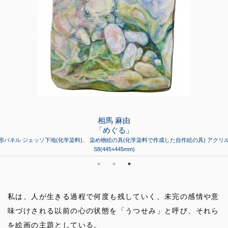
相馬 麻由
「めぐる」
形パネル ジェッソ下地(化学染料)、 染め物絵の具(化学染料で作成した自作絵の具) アクリ
S8(445×445mm)
私は、人が生きる過程で何度も残していく、未完の感情や意
味づけされる以前の心の状態を「うつせみ」と呼び、それら
を絵画の主題としている。