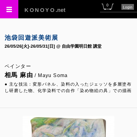
0
Login
KONOYO
.net
池袋回遊派美術展
26/05/26[火]-26/05/31[日] @ 自由学園明日館 講堂
ペインター
相馬 麻由
/ Mayu Soma
● 主な技法：変形パネル、染料の入ったジェッソを多層塗布
し研磨した物、化学染料での自作「染め物絵の具」での描画