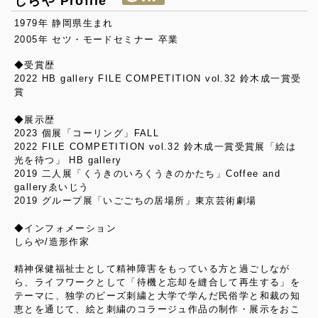
しらや Profile
1979年 静岡県生まれ
2005年 セツ・モードセミナー 卒業
◆受賞歴
2022 HB gallery FILE COMPETITION vol.32 鈴木成一賞受
賞
◆展示歴
2023 個展「コーリング」FALL
2022 FILE COMPETITION vol.32 鈴木成一賞受賞展「絵は
光を待つ」 HB gallery
2019 二人展「くうきのいろくうきのかたち」Coffee and
galleryゑいじう
2019 グループ展「いごごちの居場所」東京芸術劇場
◆インフォメーション
しらや/造形作家
精神保健福祉士として精神障害をもっている方と過ごしなが
ら、ライフワークとして「待機と忘却を縫合して再生する」を
テーマに、独学のビーズ刺繍と大学で学んだ民俗学と和裁の知
恵とを通じて、絵と刺繍のコラージュ作品の制作・展示をおこ