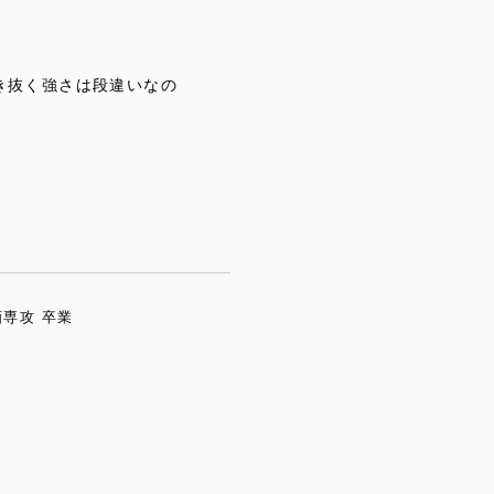
。
き抜く強さは段違いなの
画専攻 卒業