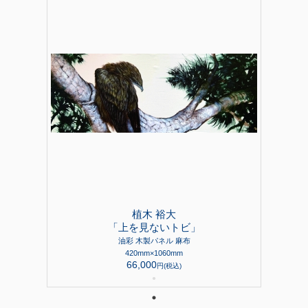
植木 裕大
「上を見ないトビ」
油彩 木製パネル 麻布
420mm×1060mm
66,000
円(税込)
●