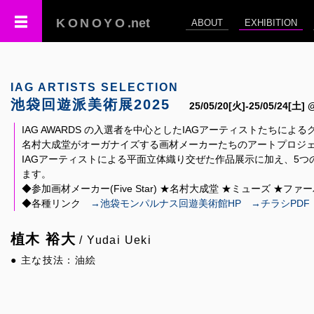
KONOYO
.net
ABOUT
EXHIBITION
IAG ARTISTS SELECTION
池袋回遊派美術展2025
25/05/20[火]-25/05/2
IAG AWARDS の入選者を中心としたIAGアーティストたち
名村大成堂がオーガナイズする画材メーカーたちのアートプロジェクト「
IAGアーティストによる平面立体織り交ぜた作品展示に加え、5
ます。
◆参加画材メーカー(Five Star) ★名村大成堂 ★ミューズ ★
◆各種リンク
→池袋モンパルナス回遊美術館HP
→チラシPDF
植木 裕大
/ Yudai Ueki
● 主な技法：油絵