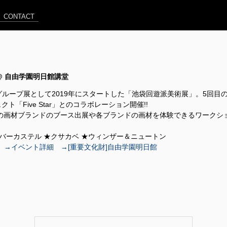
CONTACT
4[土] @ 自由学園明日館講堂
によるグループ展として2019年にスタートした「池袋回遊派美術展」。5
Five Star」とのコラボレーション開催!!
つの画材ブランドのブース出展や各ブランドの画材を体験できるワーク
ファーバーカステル ★クサカベ ★ウィンザー＆ニュートン
→イベント詳細
→[重要文化財]自由学園明日館