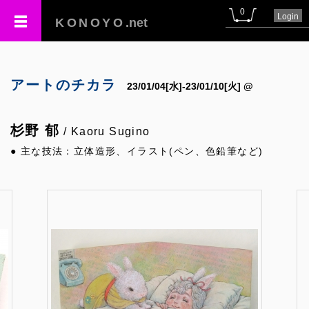
0
Login
KONOYO
.net
アートのチカラ
23/01/04[水]-23/01/10[火] @
杉野 郁
/ Kaoru Sugino
● 主な技法：立体造形、イラスト(ペン、色鉛筆など)