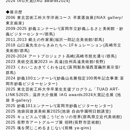
2024 IAG大賞(IAG awards2024)
◆展示歴
2006 東北芸術工科大学洋画コース 卒業選抜展(INAX gallery/
東京銀座)
2009-2025 妙義エンナーレ!(富岡市立妙義ふるさと美術館・妙
義ビジターセンター/群馬)
2011,2013 郷土の作家展(福沢一郎記念美術館/群馬)
2018 山口薫先生からきみたちへ:1Fキュレーション(高崎市立
美術館/群馬)
2020-2024 アートプロジェクト高崎(高崎市慈光通り/群馬)
2023 美術交流展2023 in 高遠(信州高遠美術館/長野)
2023 くわいこおきてくわをはむ(富岡製糸場西置繭所展示室/
群馬)
2024 妙義100エンナーレ!(妙義山名勝指定100周年記念事業:富
岡市妙義ビジターセンター)
2025 東北芸術工科大学卒業生支援プログラム「TUAD ART-
LINKS2025」温井大介個展 IAG awards2024大賞記念展 (池
袋 B-gallery)
2025 妙義101エンナーレ!(富岡市妙義ビジターセンター)
2025 池袋回遊派美術展2025(池袋 自由学園明日館講堂)
2025 キュビスムで描こう!ピカソの世界(群馬県立近代美術館)
2025 長野市アートグループ展 招聘(長野市芸術館)
2025 魂を閉じこめるまじない(前橋 ya-gins)