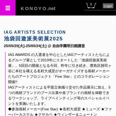
0
Login
KONOYO
.net
IAG ARTISTS SELECTION
池袋回遊派美術展2025
25/05/20[火]-25/05/24[土] @ 自由学園明日館講堂
IAG AWARDS の入選者を中心としたIAGアーティストたちによ
るグループ展として2019年にスタートした「池袋回遊派美術
展」。5回目の開催となる今回、昨年に引き続き、豊島区雑司ヶ
谷に本社を構える名村大成堂がオーガナイズする画材メーカー
たちのアートプロジェクト「Five Star」とのコラボレーション
開催!!
IAGアーティストによる平面立体織り交ぜた作品展示に加え、5
つの画材ブランドのブース出展や各ブランドの画材を体験でき
るワークショップ、ライブペインティング等のスペシャルイベ
ントを実施いたします。
◆参加画材メーカー(Five Star) ★名村大成堂 ★ミューズ ★ファ
ーバーカステル ★クサカベ ★ウィンザー＆ニュートン