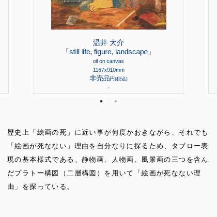
温井 大介
「still life, figure, landscape」
oil on canvas
1167x910mm
非売品
円(税込)
●
歴史上「絵画の死」に近い事が何度かおきながら、それでも
「絵画が死なない」理由を自分なりに探るため、タブロー表
現の基本様式である、静物画、人物画、風景画の三つを含ん
だプラトー構図（二層構図）を用いて「絵画が死なない理
由」を探っている。