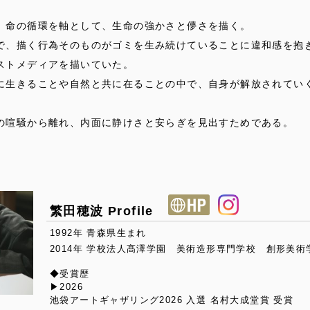
、命の循環を軸として、生命の強かさと儚さを描く。
で、描く行為そのものがゴミを生み続けていることに違和感を抱
ストメディアを描いていた。
に生きることや自然と共に在ることの中で、自身が解放されてい
の喧騒から離れ、内面に静けさと安らぎを見出すためである。
繁田穂波 Profile
1992年 青森県生まれ
2014年 学校法人髙澤学園 美術造形専門学校 創形美術
◆受賞歴
▶︎2026
池袋アートギャザリング2026 入選 名村大成堂賞 受賞