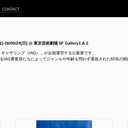
CONTACT
[金]-26/05/24[日] @ 東京芸術劇場 5F Gallery1 & 2
ートギャザリング（IAG）」が企画運営する公募展です。
するIAG審査員たちによってジャンルや年齢を問わず選抜された60名の