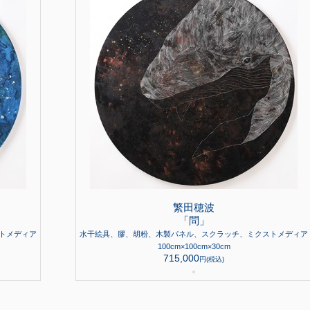
繁田穂波
「問」
トメディア
水干絵具、膠、胡粉、木製パネル、スクラッチ、ミクストメディア
100cm×100cm×30cm
715,000
円(税込)
●