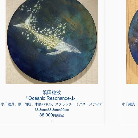
繁田穂波
「Oceanic Resonance-1-」
水干絵具、膠、胡粉、木製パネル、スクラッチ、ミクストメディア
水干絵具
33.3cm×33.3cm×20cm
88,000
円(税込)
●