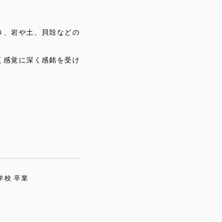
き、岩や土、貝殻などの
く感覚に深く感銘を受け
学校 卒業