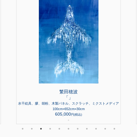
繁田穂波
「」
水干絵具、膠、胡粉、木製パネル、スクラッチ、ミクストメディア
100cm×652cm×30cm
605,000
円(税込)
●