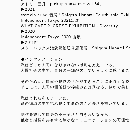
アトリエ三月「pickup showcase vol.34」
▶︎2021
trèmolo cube 個展「Shigeta Honami Fourth solo Exhi
Independent Tokyo 2021出展
WHAT CAFE X CREST EXHIBITION - Diversity-
▶︎2020
Independent Tokyo 2020 出展
▶︎2018年
スターバックス池袋明治通り店個展「Shigeta Honami Solo 
◆インフォメーション
私はどこか人間になりきれない感覚を抱えている。
人間社会の中で、自分の一部が欠けているように感じるこ
そのためか、自然や動物の「ただ生きることに正直」な姿
そこには、人間の価値観や枠組みとは異なる、静かで美し
私はそれらをモチーフに、
命の循環の中で揺れ動く生命の強さと儚さを描いている。
制作を通して自身の不完全さと向き合いながら、
他者と感情を共有する静かなコミュニケーションの可能性