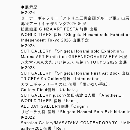
◆展示歴
▶︎2026
ターナーギャラリー「アトリエ三月企画グループ展」出展
池袋アートギャザリング2026 出展
松屋銀座 GINZA ART FESTA 前期 出展
WORLD TIMES 個展「Shigeta Honami solo Exhibiti
Independent Tokyo 2026 出展予定
▶︎2025
SUT GALLERY 「Shigeta Honami solo Exhibition」
Marina ART Exhibition GREENROOM×RIVIERA 出展
八犬堂×東京大丸 いい芽ふくら芽 in TOKYO 2025 出展
▶︎2023
SUT GALLERY 「Shigeta Honami First Art Book
TRiCERA 9s Gallery個展「Intersection」
カフェギャラリーきのね 個展 「届かない手紙」
Gallery Field個展「Utakata」
SUT GALLERY jucon×繁田穂波 2人展 「Another…」
WORLD TIMES 個展「beat.」
ALL DAY GALLERY個展「Origin」
リビエラの庭 個展「Shigeta Honami Solo Exhibition i
▶︎2022
Sansiao Gallery/MASATAKA CONTEMPORARY 「M
gallery201 個展「Re:」