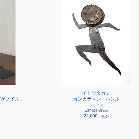
イトウタカシ
ダケノイス」
「カンカラマン・ハシル」
レリーフ
w37 h57 d5 cm
22,000
円(税込)
●