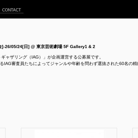
CONTACT
[金]-26/05/24[日] @ 東京芸術劇場 5F Gallery1 & 2
ートギャザリング（IAG）」が企画運営する公募展です。
するIAG審査員たちによってジャンルや年齢を問わず選抜された60名の