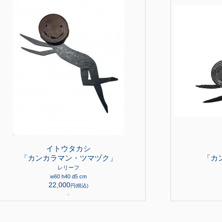
イトウタカシ
「カンカラマン・ツマヅク」
「カ
レリーフ
w60 h40 d5 cm
22,000
円(税込)
●