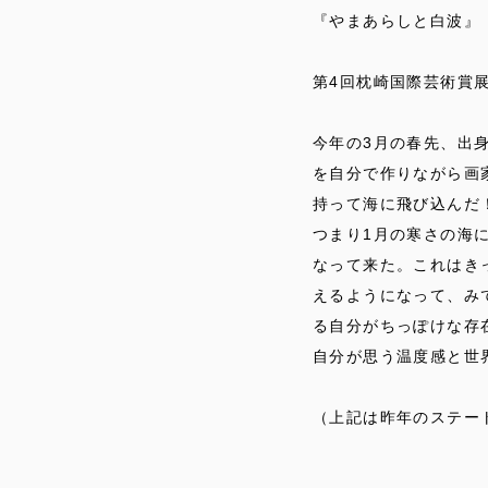
『やまあらしと白波』 
第4回枕崎国際芸術賞展
今年の3月の春先、出
を自分で作りながら画
持って海に飛び込んだ
つまり1月の寒さの海
なって来た。これはき
えるようになって、み
る自分がちっぽけな存
自分が思う温度感と世
（上記は昨年のステー