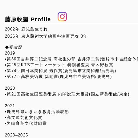
藤原收望 Profile
2002年 鹿児島生まれ
2026年 東京藝術大学絵画科油画専攻 3年
◆受賞歴
2019
•第36回吉井淳二記念展 高校生の部 吉井淳二賞(曽於市末吉総合体
•第25回KTSアートマーケット 特別審査員 青木野枝賞
•第74回南日本美術展 秀作賞(鹿児島市立美術館/鹿児島)
•第77回高校美術展 奨励賞(鹿児島市立美術館/鹿児島)
2020
•第21回高校生国際美術展 内閣総理大臣賞(国立新美術館/東京)
2021
•鹿児島県いきいき教育活動表彰
•高文連芸術文化賞
•岩崎育英文化財団賞
2023–2025