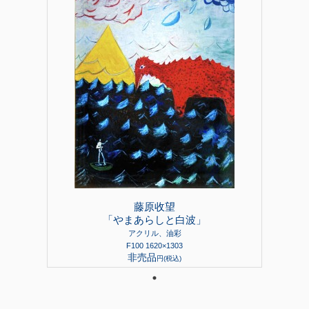
藤原收望
「やまあらしと白波」
アクリル、油彩
F100 1620×1303
非売品
円(税込)