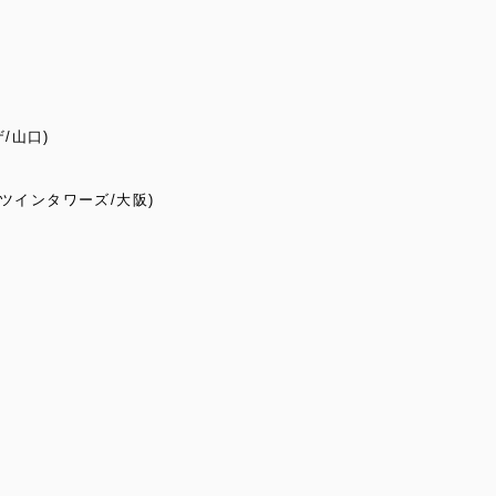
証
/山口)
梅田ツインタワーズ/大阪)