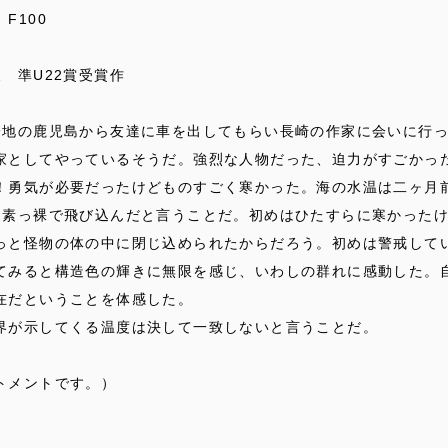
F100
 準U22賞受賞作
身地の鹿児島から友達に車を出してもらい長崎の作家に会いに行
家としてやっているそうだ。強烈な人物だった、迫力がすごかっ
！勇気が必要だったけどものすごく寒かった。海の水温は二ヶ月
に素っ裸で飛び込んだと言うことだ。初めはひたすらに寒かった
っと怪物の体の中に閉じ込められたからだろう。初めは警戒して
てみると構造色の輝きに無限を感じ、いわしの群れに感動した。
在だということを体感した。
界が示してくる温度は決して一致しないと言うことだ。
トメントです。）