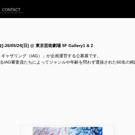
CONTACT
[金]-26/05/24[日] @ 東京芸術劇場 5F Gallery1 & 2
ートギャザリング（IAG）」が企画運営する公募展です。
するIAG審査員たちによってジャンルや年齢を問わず選抜された60名の