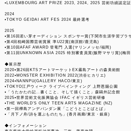
•LUXEMBOURG ART PRIZE 2023, 2024, 2025 芸術功績認定
2024
•TOKYO GEIDAI ART FES 2024 最終選考
2025
•第16回若い芽オーディション スポンサー賞(下関市生涯学習プラザ
•第4回枕崎国際芸術賞展 準U22賞(南溟館/鹿児島)
•第10回AFAF AWARD 登竜門 入選(マリンメッセ/福岡)
•第11回UNKNOWN ASIA 2025 特別審査員賞(飯野マサリ賞)(
◆展示歴
2020•第26回KTSアートマーケットEX霧島アートの森美術館
2022•MONSTER EXHIBITION 2022(渋谷ヒカリエ)
2024•NANNPU(GALLERY HACO/東京)
•TOKYO江戸ウィーク ライブペインティング 上野恩賜公園
•「うたかたの記…書くこと、そして描くこと」森鷗外記念館
2025•世界芸術文化振興協会 IFAC イギリス芸術研修
•THE WORLD’S ONLY TEEN ARTS MAGAZINE (NZ)
•第一回樺島アンデパンダン展「こどうとことばとば」
•「月下ノ舟/詩を運ぶものたち」(香月画廊/東京・銀座)
◆インフォメーション