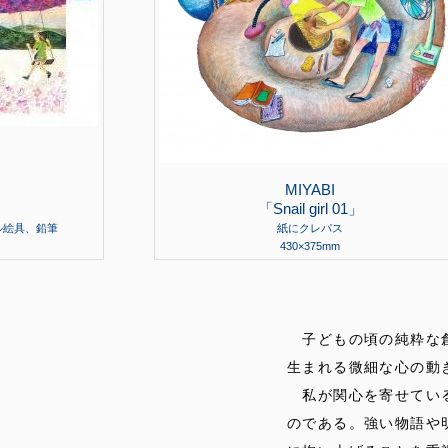
MIYABI
」
「Snail girl 01」
ル絵具、鉛筆
紙にクレパス
430×375mm
子どもの頃の純粋な創
生まれる微細な心の動
私が関心を寄せている
のである。強い物語や