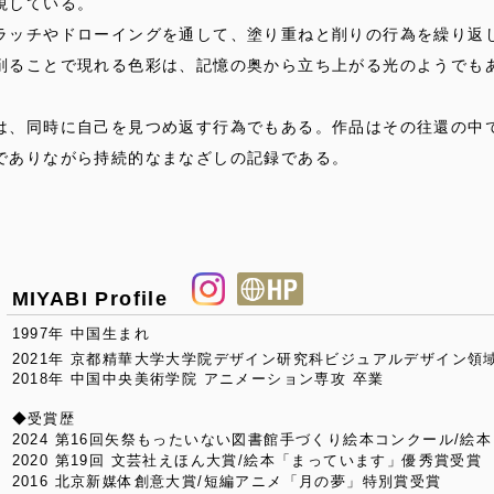
視している。
ッチやドローイングを通して、塗り重ねと削りの行為を繰り返
削ることで現れる色彩は、記憶の奥から立ち上がる光のようでも
、同時に自己を見つめ返す行為でもある。作品はその往還の中
でありながら持続的なまなざしの記録である。
MIYABI Profile
1997年 中国生まれ
2021年 京都精華大学大学院デザイン研究科ビジュアルデザイン領域
2018年 中国中央美術学院 アニメーション専攻 卒業
◆受賞歴
2024 第16回矢祭もったいない図書館手づくり絵本コンクール/絵
2020 第19回 文芸社えほん大賞/絵本「まっています」優秀賞受賞
2016 北京新媒体創意大賞/短編アニメ「月の夢」特別賞受賞