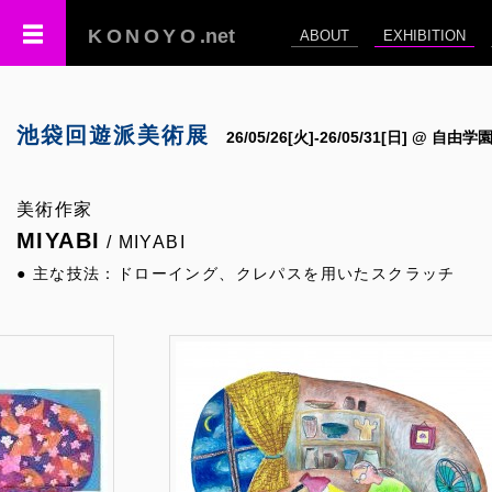
KONOYO
.net
ABOUT
EXHIBITION
池袋回遊派美術展
26/05/26[火]-26/05/31[日] @ 自
美術作家
MIYABI
/ MIYABI
● 主な技法：ドローイング、クレパスを用いたスクラッチ