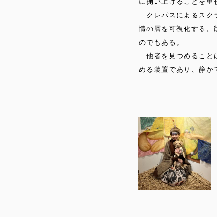
に掬い上げることを重
クレパスによるスクラ
情の層を可視化する。
のでもある。
他者を見つめることは
める装置であり、静か