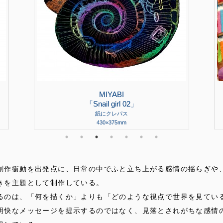
MIYABI
「Snail girl 02」
紙にクレパス
430×375mm
作衝動を出発点に、日常の中でふと立ち上がる感情の揺らぎや
きを主題として制作している。
のは、「何を描くか」よりも「どのような視点で世界を見てい
明快なメッセージを提示するのではなく、見落とされがちな感情