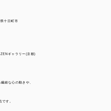
潟県十日町市
ZENギャラリー(京都)
る繊細な心の動きや、
点です。