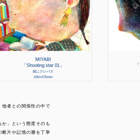
MIYABI
「Shooting star 01」
「S
紙にクレパス
430×375mm
、他者との関係性の中で
るか」という態度そのも
の断片や記憶の層を丁寧