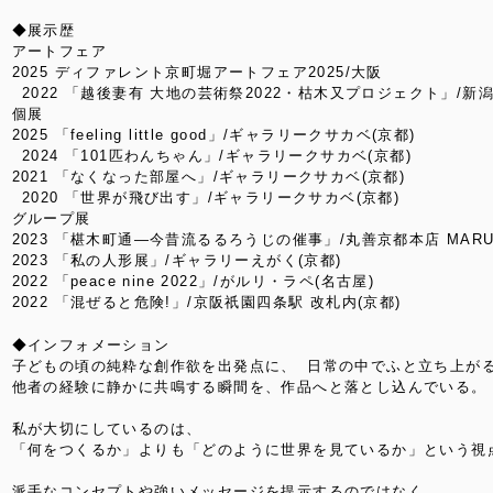
◆展示歴
アートフェア
2025 ディファレント京町堀アートフェア2025/大阪
2022 「越後妻有 大地の芸術祭2022・枯木又プロジェクト」/新
個展
2025 「feeling little good」/ギャラリークサカベ(京都)
2024 「101匹わんちゃん」/ギャラリークサカベ(京都)
2021 「なくなった部屋へ」/ギャラリークサカベ(京都)
2020 「世界が飛び出す」/ギャラリークサカベ(京都)
グループ展
2023 「椹木町通―今昔流るるろうじの催事」/丸善京都本店 MARU
2023 「私の人形展」/ギャラリーえがく(京都)
2022 「peace nine 2022」/がルリ・ラペ(名古屋)
2022 「混ぜると危険!」/京阪祇園四条駅 改札内(京都)
◆インフォメーション
子どもの頃の純粋な創作欲を出発点に、 日常の中でふと立ち上が
他者の経験に静かに共鳴する瞬間を、作品へと落とし込んでいる。
私が大切にしているのは、
「何をつくるか」よりも「どのように世界を見ているか」という視
派手なコンセプトや強いメッセージを提示するのではなく、