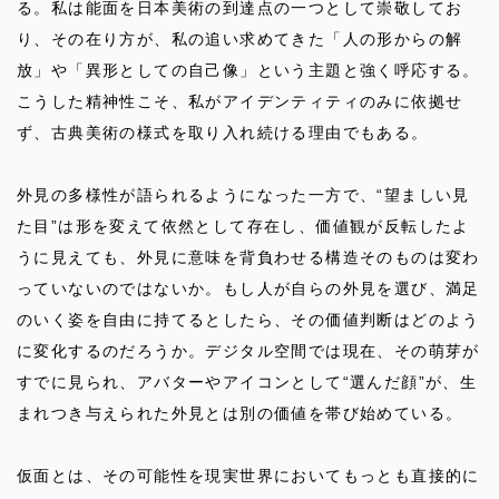
る。私は能面を日本美術の到達点の一つとして崇敬してお
り、その在り方が、私の追い求めてきた「人の形からの解
放」や「異形としての自己像」という主題と強く呼応する。
こうした精神性こそ、私がアイデンティティのみに依拠せ
ず、古典美術の様式を取り入れ続ける理由でもある。
外見の多様性が語られるようになった一方で、“望ましい見
た目”は形を変えて依然として存在し、価値観が反転したよ
うに見えても、外見に意味を背負わせる構造そのものは変わ
っていないのではないか。もし人が自らの外見を選び、満足
のいく姿を自由に持てるとしたら、その価値判断はどのよう
に変化するのだろうか。デジタル空間では現在、その萌芽が
すでに見られ、アバターやアイコンとして“選んだ顔”が、生
まれつき与えられた外見とは別の価値を帯び始めている。
仮面とは、その可能性を現実世界においてもっとも直接的に