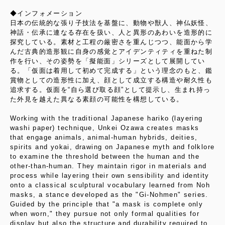
◆インフォメーション
日本の伝統的な張り子技法を基盤に、動物や獣人、神仏妖怪、
神話・伝承に連なる存在を扱い、人と異形のあわいを造形的に
探究している。素材と工程の厳密さを重んじつつ、能面から学
んだ古典的造形観に自身の感覚とアイデンティティを重ねた制
作を行い、その姿勢を「擬能面」シリーズとして展開してい
る。「仮面は着用して初めて完成する」という理念のもと、鑑
賞物としての造形性に加え、顔として成立する構造や耐久性も
追求する。仮面を“自ら選び取る顔”として提示し、生まれ持っ
た外見を越えた異なる素顔の可能性を構想している。
Working with the traditional Japanese hariko (layering
washi paper) technique, Unkei Ozawa creates masks
that engage animals, animal-human hybrids, deities,
spirits and yokai, drawing on Japanese myth and folklore
to examine the threshold between the human and the
other-than-human. They maintain rigor in materials and
process while layering their own sensibility and identity
onto a classical sculptural vocabulary learned from Noh
masks, a stance developed as the "Gi-Nohmen" series.
Guided by the principle that "a mask is complete only
when worn," they pursue not only formal qualities for
display but also the structure and durability required to