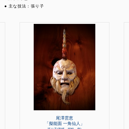
● 主な技法：張り子
尾澤雲恵
「擬能面 一角仙人」