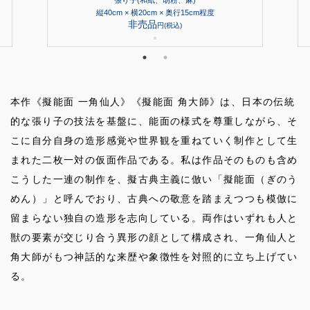
張り子(和紙、胡粉、麻)
縦40cm × 横20cm × 奥行15cm程度
非売品
円(税込)
●
本作《擬能面 一角仙人》《擬能面 角大師》は、日本の伝統
的な張り子の技法を基盤に、能面の様式を尊重しながら、そ
こに自分自身の造形感覚や世界観を重ねていく制作として生
まれた二枚一対の仮面作品である。私は作品そのものも含め
こうした一連の制作を、擬古典主義に倣い「擬能面（ぎのう
めん）」と呼んでおり、古典への敬意を踏まえつつも模倣に
留まらない独自の造形を志向している。両作はいずれも人と
獣の要素が交じり合う異形の顔として構成され、一角仙人と
角大師がもつ神話的な来歴や象徴性を対照的に立ち上げてい
る。