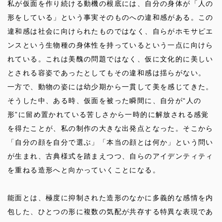
私が仮面を作り続ける動機の根底には、自分の身体が「人の
形をしている」という事実そのものへの違和感がある。この
違和感は社会に向けられたものではなく、自らがホモサピエ
ンスという生物種の身体性を持っているという一点に向けら
れている。これは美醜の問題ではなく、仮に文化的に美しい
とされる容姿であったとしてもその違和感は揺らがない。
一方で、動物の姿には幼少期から一貫して美を感じてきた。
そうした中、ある時、仮面を被った瞬間に、自分が“人の
形”に留め置かれている苦しさから一時的に解放される感覚
を得たことが、私の制作の大きな出発点となった。そこから
「自分の顔を自分で選ぶ」「本当の顔とは何か」という問い
が生まれ、古典様式を踏まえつつ、自らのアイデンティティ
を重ねる造形へと向かっていくことになる。
能面とは、極度に抑制された造形のなかに多義的な感情を内
包した、ひとつの形に複数の気配が共存する特異な表現であ