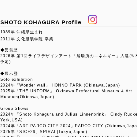
SHOTO KOHAGURA Profile
1989年 沖縄県生まれ
2011年 文化服装学院 卒業
◆受賞歴
2026年 第1回ライフデザインアート「居場所のエネルギー」入選(
予定)
◆展示歴
Solo exhibition
2024年「Wonder wall」 HONNO PARK (Okinawa,Japan)
2025年「THE UNFORM」 Okinawa Prefectural Museum & Art
Museum(Okinawa,Japan)
Group Shows
2024年「Shoto Kohagura and Julius Linnenbrink」 Cindy Rucke
York,USA)
2024年「ART PARCO CITY 2024」PARCO CITY (Okinawa,Japa
2025年「SICF26」SPIRAL(Tokyo,Japan)