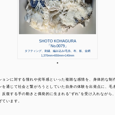
SHOTO KOHAGURA
「No.0079」
タフティング、刺繍、編み込み/毛糸、布、板、金網
1,370mm×650mm×140mm
ションに対する憧れや劣等感といった複雑な感情を、身体的な制
ンを通じて社会と繋がろうとしていた自身の体験を出発点に、毛
。反復する手の動きと偶発的に生まれる“ずれ”を受け入れながら
げています。