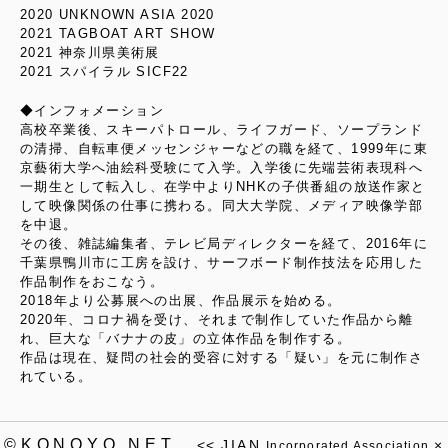
2020 UNKNOWN ASIA 2020
2021 TAGBOAT ART SHOW
2021 神奈川県美術展
2021 スパイラル SICF22
◆インフォメーション
高校卒業後、スキーパトロール、ライフガード、ソープランド
の清掃、自転車便メッセンジャーなどの職を経て、1999年に東
京藝術大学へ油絵科受験にて入学。入学後に先端芸術表現科へ
一期生として転入し、在学中よりNHKの子供番組の放送作家と
して映像関係の仕事に携わる。同大大学院、メディア映像学部
を中退。
その後、雑誌編集者、テレビ局ディレクターを経て、2016年に
千葉県鴨川市に工房を設け、サーフボード制作技法を応用した
作品制作をおこなう。
2018年より公募展への出展、作品展示を始める。
2020年、コロナ禍を受け、それまで制作していた作品から離
れ、巨大な「バナナの皮」の立体作品を制作する。
作品は現在、疑問の社会的受容に対する「疑い」を元に制作さ
れている。
©KONOYO.NET
<<
JIAN
×
Incorporated Association