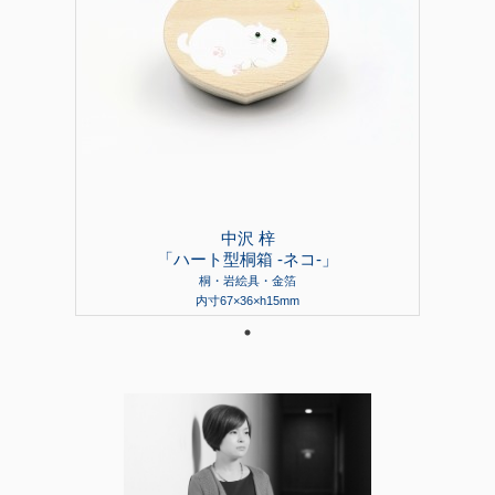
中沢 梓
「ハート型桐箱 -ネコ-」
桐・岩絵具・金箔
内寸67×36×h15mm