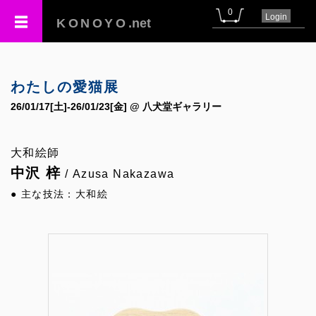
0
Login
KONOYO
.net
わたしの愛猫展
26/01/17[土]-26/01/23[金] @ 八犬堂ギャラリー
大和絵師
中沢 梓
/ Azusa Nakazawa
● 主な技法：大和絵