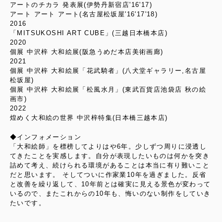
アートのチカラ 発表展(伊勢丹新宿店'16'17)
アート アート アート(名古屋松坂屋'16'17'18)
2016
「MITSUKOSHI ART CUBE」(三越日本橋本店)
2020
個展 中沢梓 大和絵展(阪急うめだ本店美術画廊)
2021
個展 中沢梓 大和絵展「花武騎者」(八犬堂ギャラリー,名古屋
松坂屋)
個展 中沢梓 大和絵展「松風水月」(東武百貨店池袋店 秋の絵
画市)
2022
煌めく大和絵の世界 中沢梓特集(日本橋三越本店)
◆インフォメーション
「大和絵師」を標榜してよりはや6年。少しずつ周りに浸透し
てきたことを実感します。自分が表現したいものは何かを突き
詰めて考え、続けられる環境があることは本当に有り難いこと
だと思います。 そしてついに作家業10年を過ぎました。反省
と改善を繰り返して、10年前とは確実に見える景色が変わって
いるので、またこれからの10年も、悔いのない制作をしていき
たいです。