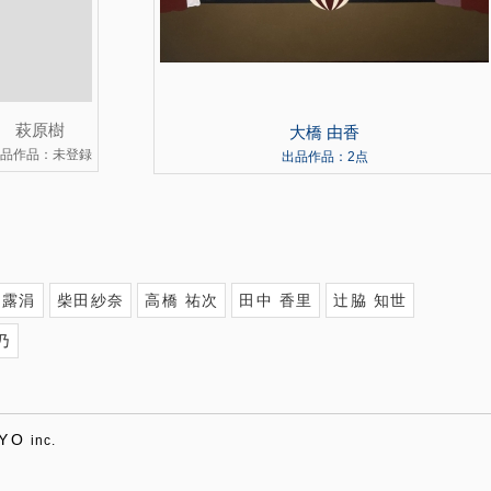
萩原樹
大橋 由香
品作品：未登録
出品作品：2点
 露涓
柴田紗奈
高橋 祐次
田中 香里
辻脇 知世
乃
YO
inc.