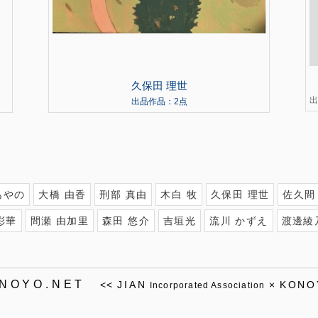
久保田 理世
出
出品作品：2点
あやの
大橋 由香
刑部 真由
木白 牧
久保田 理世
佐久間
彩華
間瀬 由加里
森田 悠介
吉垣光
流川 かずえ
渡邊綾
ONOYO.NET
<<
JIAN
×
KONO
Incorporated Association