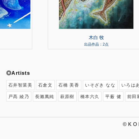
木白 牧
出品作品：2点
◎Artists
石井智菜美
石倉文
石橋 美香
いそざき なな
いろは
戸髙 綾乃
長瀨萬純
萩原樹
橋本六久
平薮 健
前田
©K