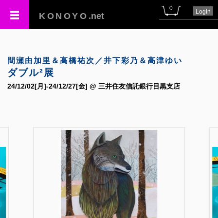
0
Login
KONOYO
.net
間瀬由加里＆高橋祐次／井下彩乃＆高津ゆい
ダブル²展
24/12/02[月]-24/12/27[金] @ 三井住友信託銀行目黒支店