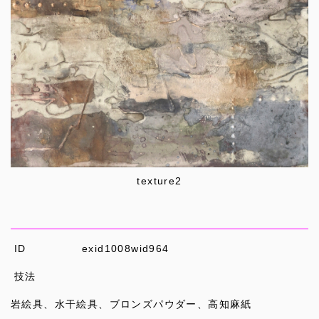
texture2
ID
exid1008wid964
技法
岩絵具、水干絵具、ブロンズパウダー、高知麻紙