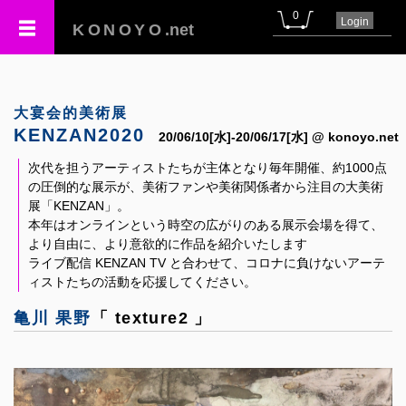
0
Login
KONOYO
.net
大宴会的美術展
KENZAN2020
20/06/10[水]-20/06/17[水] @ konoyo.net
次代を担うアーティストたちが主体となり毎年開催、約1000点
の圧倒的な展示が、美術ファンや美術関係者から注目の大美術
展「KENZAN」。
本年はオンラインという時空の広がりのある展示会場を得て、
より自由に、より意欲的に作品を紹介いたします
ライブ配信 KENZAN TV と合わせて、コロナに負けないアーテ
ィストたちの活動を応援してください。
亀川 果野
「 texture2 」