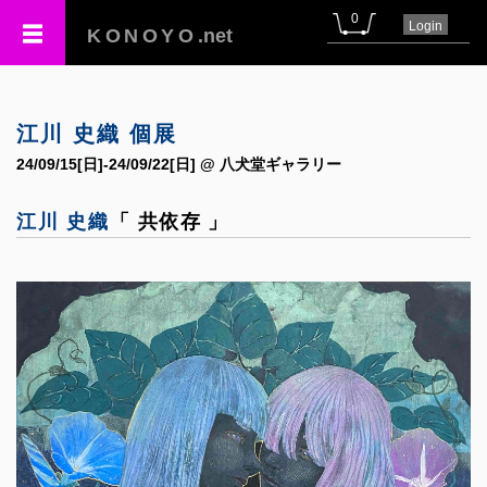
0
Login
KONOYO
.net
江川 史織 個展
24/09/15[日]-24/09/22[日] @ 八犬堂ギャラリー
江川 史織
「 共依存 」