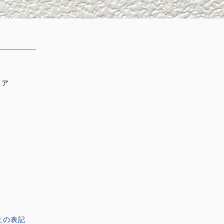
ィア
上の表記