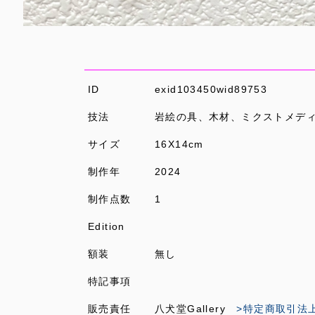
ID
exid103450wid89753
技法
岩絵の具、木材、ミクストメデ
サイズ
16X14cm
制作年
2024
制作点数
1
Edition
額装
無し
特記事項
販売責任
八犬堂Gallery
>特定商取引法