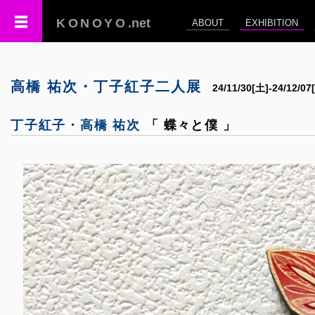
KONOYO
.net
ABOUT
EXHIBITION
高橋 祐次・丁子紅子二人展
24/11/30[土]-24/1
丁子紅子・高橋 祐次
「 蝶々と僕 」