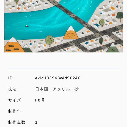
ID
exid103943wid90246
技法
日本画、アクリル、砂
サイズ
F8号
制作年
制作点数
1