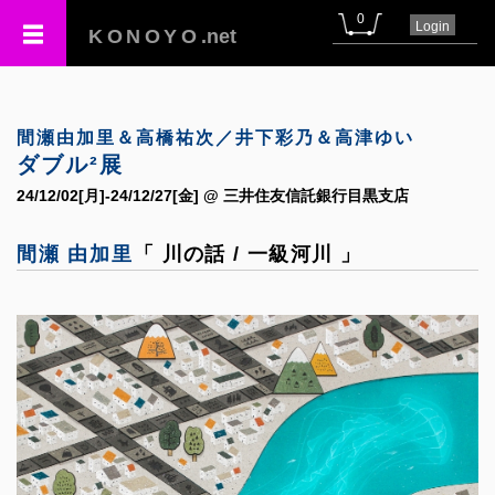
0
Login
KONOYO
.net
間瀬由加里＆高橋祐次／井下彩乃＆高津ゆい
ダブル²展
24/12/02[月]-24/12/27[金] @ 三井住友信託銀行目黒支店
間瀬 由加里
「 川の話 / 一級河川 」