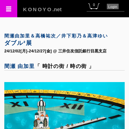
0
Login
KONOYO
.net
間瀬由加里＆高橋祐次／井下彩乃＆高津ゆい
ダブル²展
24/12/02[月]-24/12/27[金] @ 三井住友信託銀行目黒支店
間瀬 由加里
「 時計の街 / 時の街 」