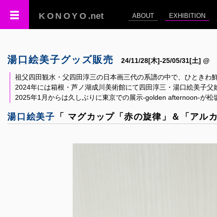
KONOYO
.net
ABOUT
EXHIBITION
湯口絵美子グッズ販売
24/11/28[木]-25/05/31[土] @
祖父四田観水・父四田淳三の日本画三代の系譜の中で、ひときわ
2024年には箱根・芦ノ湖成川美術館にて四田淳三・湯口絵美子父
2025年1月からは久しぶりに東京での展示-golden afternoon
湯口絵美子
「 マグカップ「赤の旋律」＆「アルカ