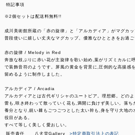
特記事項
※2個セットは配送料無料!!
成川美術館所蔵の「赤の旋律」と「アルカディア」がマグカッ
普段使いに嬉しい丈夫なマグカップ。優雅なひとときをお過ご
赤の旋律 / Melody in Red
奔放な枝ぶりに赤い花が主旋律を歌い始め,葉がリズミカルに
で装飾音符のようです。屏風の黄金を背景に,圧倒的な高揚感
留めるように制作しました。
アルカディア / Arcadia
アルカディアとは古代ギリシャのユートピア。理想郷。どのよ
蕾も,咲き終わって散っていく花も,満開に負けず美しい。落ち
養分となり,鋭い棘もごつごつとした太い幹も,身を守り大地の
役目がある。
すべて等しく美しく愛おしい。
販売責任
八犬堂Gallery
>特定商取引法上の表記