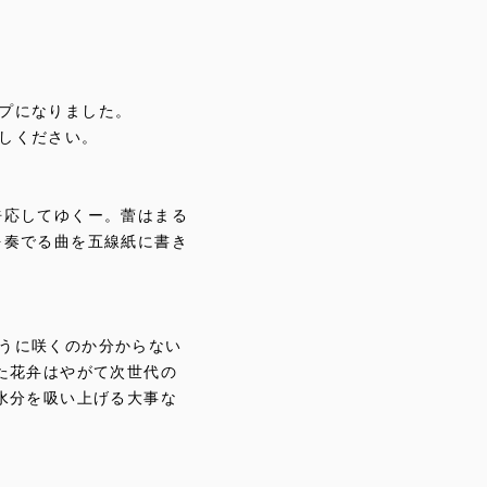
プになりました。
しください。
呼応してゆくー。蕾はまる
を奏でる曲を五線紙に書き
うに咲くのか分からない
た花弁はやがて次世代の
水分を吸い上げる大事な