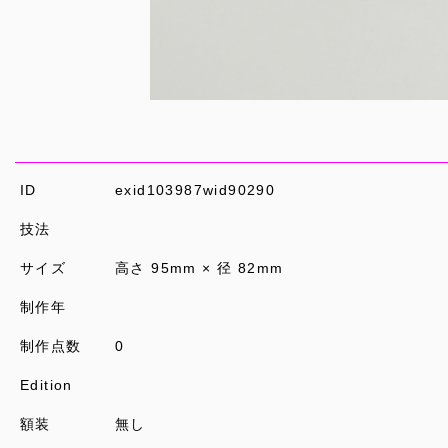
ID
exid103987wid90290
技法
サイズ
高さ 95mm × 径 82mm
制作年
制作点数
0
Edition
額装
無し