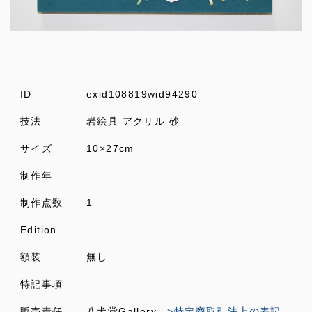
ID
exid108819wid94290
技法
岩絵具 アクリル 砂
サイズ
10×27cm
制作年
制作点数
1
Edition
額装
無し
特記事項
販売責任
八犬堂Gallery
>特定商取引法上の表記