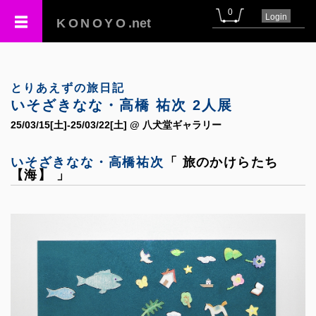
0
Login
KONOYO
.net
とりあえずの旅日記
いそざきなな・高橋 祐次 2人展
25/03/15[土]-25/03/22[土] @ 八犬堂ギャラリー
いそざきなな・高橋祐次
「 旅のかけらたち
【海】 」